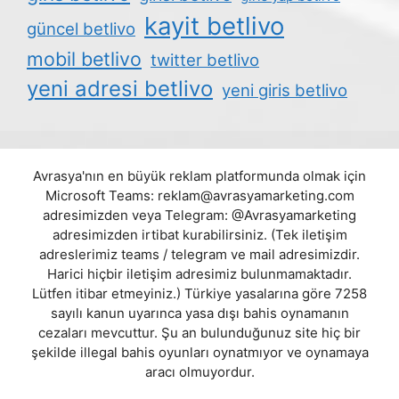
kayit betlivo
güncel betlivo
mobil betlivo
twitter betlivo
yeni adresi betlivo
yeni giris betlivo
Avrasya'nın en büyük reklam platformunda olmak için
Microsoft Teams:
reklam@avrasyamarketing.com
adresimizden veya Telegram: @Avrasyamarketing
adresimizden irtibat kurabilirsiniz. (Tek iletişim
adreslerimiz teams / telegram ve mail adresimizdir.
Harici hiçbir iletişim adresimiz bulunmamaktadır.
Lütfen itibar etmeyiniz.) Türkiye yasalarına göre 7258
sayılı kanun uyarınca yasa dışı bahis oynamanın
cezaları mevcuttur. Şu an bulunduğunuz site hiç bir
şekilde illegal bahis oyunları oynatmıyor ve oynamaya
aracı olmuyordur.