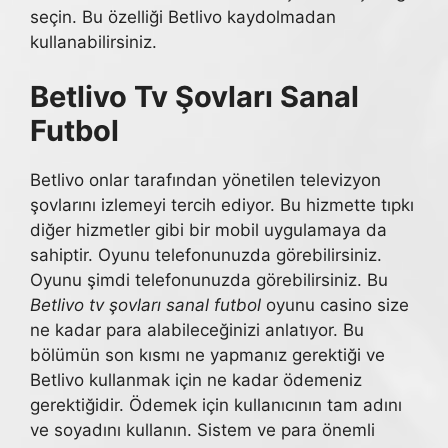
seçin. Bu özelliği Betlivo kaydolmadan
kullanabilirsiniz.
Betlivo Tv Şovları Sanal
Futbol
Betlivo onlar tarafından yönetilen televizyon
şovlarını izlemeyi tercih ediyor. Bu hizmette tıpkı
diğer hizmetler gibi bir mobil uygulamaya da
sahiptir. Oyunu telefonunuzda görebilirsiniz.
Oyunu şimdi telefonunuzda görebilirsiniz. Bu
Betlivo tv şovları sanal futbol
oyunu casino size
ne kadar para alabileceğinizi anlatıyor. Bu
bölümün son kısmı ne yapmanız gerektiği ve
Betlivo kullanmak için ne kadar ödemeniz
gerektiğidir. Ödemek için kullanıcının tam adını
ve soyadını kullanın. Sistem ve para önemli