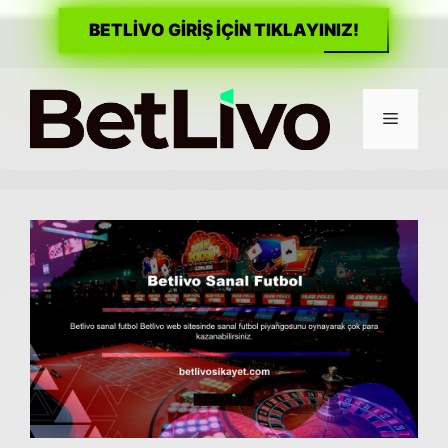
BETLİVO GİRİŞ İÇİN TIKLAYINIZ!
İçeriğe
atla
Menü