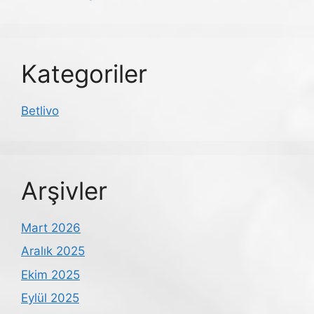
Kategoriler
Betlivo
Arşivler
Mart 2026
Aralık 2025
Ekim 2025
Eylül 2025