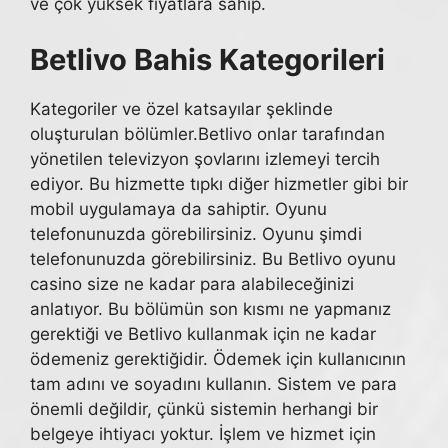
ve çok yüksek fiyatlara sahip.
Betlivo Bahis Kategorileri
Kategoriler ve özel katsayılar şeklinde
oluşturulan bölümler.Betlivo onlar tarafından
yönetilen televizyon şovlarını izlemeyi tercih
ediyor. Bu hizmette tıpkı diğer hizmetler gibi bir
mobil uygulamaya da sahiptir. Oyunu
telefonunuzda görebilirsiniz. Oyunu şimdi
telefonunuzda görebilirsiniz. Bu Betlivo oyunu
casino size ne kadar para alabileceğinizi
anlatıyor. Bu bölümün son kısmı ne yapmanız
gerektiği ve Betlivo kullanmak için ne kadar
ödemeniz gerektiğidir. Ödemek için kullanıcının
tam adını ve soyadını kullanın. Sistem ve para
önemli değildir, çünkü sistemin herhangi bir
belgeye ihtiyacı yoktur. İşlem ve hizmet için