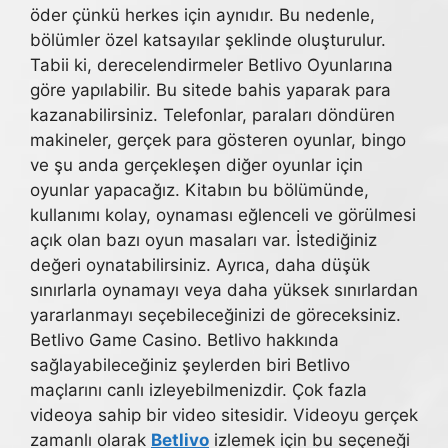
öder çünkü herkes için aynıdır. Bu nedenle,
bölümler özel katsayılar şeklinde oluşturulur.
Tabii ki, derecelendirmeler Betlivo Oyunlarına
göre yapılabilir. Bu sitede bahis yaparak para
kazanabilirsiniz. Telefonlar, paraları döndüren
makineler, gerçek para gösteren oyunlar, bingo
ve şu anda gerçekleşen diğer oyunlar için
oyunlar yapacağız. Kitabın bu bölümünde,
kullanımı kolay, oynaması eğlenceli ve görülmesi
açık olan bazı oyun masaları var. İstediğiniz
değeri oynatabilirsiniz. Ayrıca, daha düşük
sınırlarla oynamayı veya daha yüksek sınırlardan
yararlanmayı seçebileceğinizi de göreceksiniz.
Betlivo Game Casino. Betlivo hakkında
sağlayabileceğiniz şeylerden biri Betlivo
maçlarını canlı izleyebilmenizdir. Çok fazla
videoya sahip bir video sitesidir. Videoyu gerçek
zamanlı olarak
Betlivo
izlemek için bu seçeneği