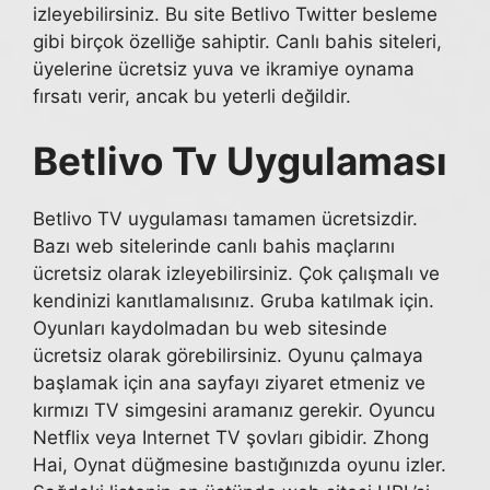
izleyebilirsiniz. Bu site Betlivo Twitter besleme
gibi birçok özelliğe sahiptir. Canlı bahis siteleri,
üyelerine ücretsiz yuva ve ikramiye oynama
fırsatı verir, ancak bu yeterli değildir.
Betlivo Tv Uygulaması
Betlivo TV uygulaması tamamen ücretsizdir.
Bazı web sitelerinde canlı bahis maçlarını
ücretsiz olarak izleyebilirsiniz. Çok çalışmalı ve
kendinizi kanıtlamalısınız. Gruba katılmak için.
Oyunları kaydolmadan bu web sitesinde
ücretsiz olarak görebilirsiniz. Oyunu çalmaya
başlamak için ana sayfayı ziyaret etmeniz ve
kırmızı TV simgesini aramanız gerekir. Oyuncu
Netflix veya Internet TV şovları gibidir. Zhong
Hai, Oynat düğmesine bastığınızda oyunu izler.