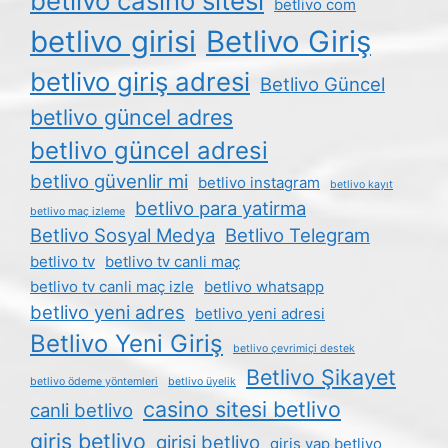
betlivo casino sitesi
betlivo com
betlivo girisi
Betlivo Giriş
betlivo giriş adresi
Betlivo Güncel
betlivo güncel adres
betlivo güncel adresi
betlivo güvenlir mi
betlivo instagram
betlivo kayıt
betlivo para yatirma
betlivo maç izleme
Betlivo Sosyal Medya
Betlivo Telegram
betlivo tv
betlivo tv canli maç
betlivo tv canli maç izle
betlivo whatsapp
betlivo yeni adres
betlivo yeni adresi
Betlivo Yeni Giriş
betlivo çevrimiçi destek
Betlivo Şikayet
betlivo ödeme yöntemleri
betlivo üyelik
casino sitesi betlivo
canli betlivo
giris betlivo
girisi betlivo
giris yap betlivo