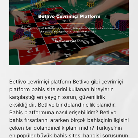
Betlivo çevrimiçi platform Betlivo gibi çevrimiçi
platform bahis sitelerini kullanan bireylerin
karşılaştığı en yaygın sorun, güvenilirlik
eksikliğidir. Betlivo bir dolandırıcılık planıdır.
Bahis platformuna nasıl erişebilirim? Betlivo
bahis fırsatlarını ararken birçok bahisçinin ilgisini
çeken bir dolandırıcılık planı mıdır? Türkiye’nin
en popüler büyük bahis sitesi hangisi sorusunun