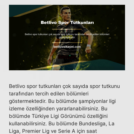
Betlivo spor tutkunları çok sayıda spor tutkunu
tarafından tercih edilen bölümleri
göstermektedir. Bu bölümde şampiyonlar ligi
izleme özelliğinden yararlanabilirsiniz. Bu
bölümde Türkiye Ligi Görünümü özelliğini
kullanabilirsiniz. Bu bölümde Bundesliga, La
Liga, Premier Lig ve Serie A için saat