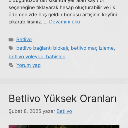
olduğunuzda üst kısımda yer alan kayıt ol
seçeneğine tıklayarak hesap oluşturabilir ve ilk
ödemenizde hoş geldin bonusu artışının keyfini
çıkarabilirsiniz. …
Devamını oku
Kategoriler
Betlivo
Etiketler
betlivo bağlantı blokajı
,
betlivo maç izleme
,
betlivo voleybol bahisleri
Yorum yap
Betlivo Yüksek Oranları
Şubat 8, 2025
yazar
Betlivo