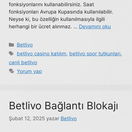
fonksiyonlarını kullanabilirsiniz. Saat
fonksiyonları Avrupa Kupasında kullanılabilir.
Neyse ki, bu özelliğin kullanılmasıyla ilgili
herhangi bir ücret alınmaz. …
Devamını oku
Kategoriler
Betlivo
Etiketler
betlivo casino katılım
,
betlivo spor tutkunları
,
canli betlivo
Yorum yap
Betlivo Bağlantı Blokajı
Şubat 12, 2025
yazar
Betlivo