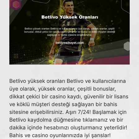
Betlivo yüksek oranları Betlivo ve kullanıcılarına
üye olarak, yüksek oranlar, çeşitli bonuslar,
dikkat çekici bir casino kaydı, güvenilir bir lisans
ve köklü müşteri desteği sağlayan bir bahis
sitesine erişebilirsiniz. Aşırı 7/24! Başlamak için
Betlivo kaydolma düğmesine tıklamanız ve bir
dakika içinde hesabınızı oluşturmanız yeterlidir!
Bahis ve casino oyunlarınızda iyi şanslar!