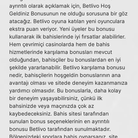
ayrıntılı olarak açıklamak için, Betlivo Hoş
Geldiniz Bonusunun ne olduğu sorusuna bir göz
atacağız. Betlivo oyuna katılan yeni oyunculara
ekstra puan veriyor. Yeni üyeler bu bonusu
kullanarak ilk bahislerinde iyi fırsatlar alabilirler.
Hem çevrimiçi casinolarda hem de bahis
hizmetlerinde karşılama bonusları mevcut
olduğundan, bahisçiler bu bonuslardan en iyi
şekilde yararlanabilir. Betlivo karşılama bonusu
nedir, bahisçilerin hoşgeldin bonuslarının ana
avantajı olması ve sitede deneyim kazanmanıza
yardımcı olmasıdır. Bu bonuslarla, daha kolay
bir deneyim yaşayabilirsiniz, çünkü ilk
bahsinizde veya maçınızda çok az
kaybedeceksiniz. Bahis sitesi tarafından
sunulan bonus seçeneklerinin en ayrıntılı
bonusu Betlivo tarafından sunulmaktadır.
Bölgenizdeki sporlara bahis oynarsanız, site