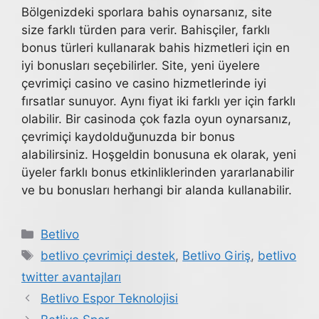
Bölgenizdeki sporlara bahis oynarsanız, site
size farklı türden para verir. Bahisçiler, farklı
bonus türleri kullanarak bahis hizmetleri için en
iyi bonusları seçebilirler. Site, yeni üyelere
çevrimiçi casino ve casino hizmetlerinde iyi
fırsatlar sunuyor. Aynı fiyat iki farklı yer için farklı
olabilir. Bir casinoda çok fazla oyun oynarsanız,
çevrimiçi kaydolduğunuzda bir bonus
alabilirsiniz. Hoşgeldin bonusuna ek olarak, yeni
üyeler farklı bonus etkinliklerinden yararlanabilir
ve bu bonusları herhangi bir alanda kullanabilir.
Kategoriler
Betlivo
Etiketler
betlivo çevrimiçi destek
,
Betlivo Giriş
,
betlivo
twitter avantajları
Betlivo Espor Teknolojisi