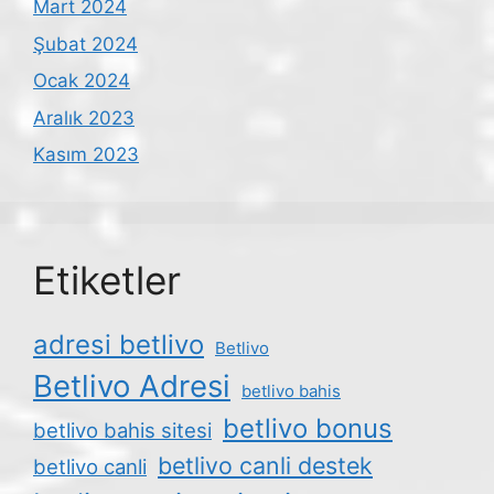
Mart 2024
Şubat 2024
Ocak 2024
Aralık 2023
Kasım 2023
Etiketler
adresi betlivo
Betlivo
Betlivo Adresi
betlivo bahis
betlivo bonus
betlivo bahis sitesi
betlivo canli destek
betlivo canli