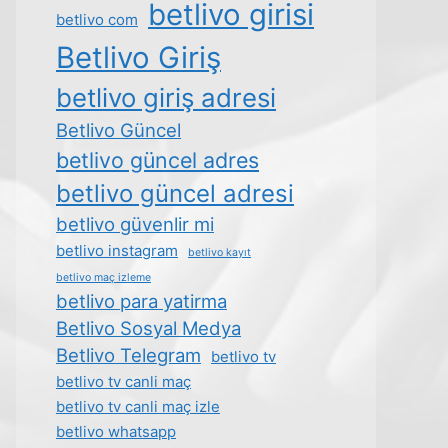
betlivo girisi
betlivo com
Betlivo Giriş
betlivo giriş adresi
Betlivo Güncel
betlivo güncel adres
betlivo güncel adresi
betlivo güvenlir mi
betlivo instagram
betlivo kayıt
betlivo maç izleme
betlivo para yatirma
Betlivo Sosyal Medya
Betlivo Telegram
betlivo tv
betlivo tv canli maç
betlivo tv canli maç izle
betlivo whatsapp