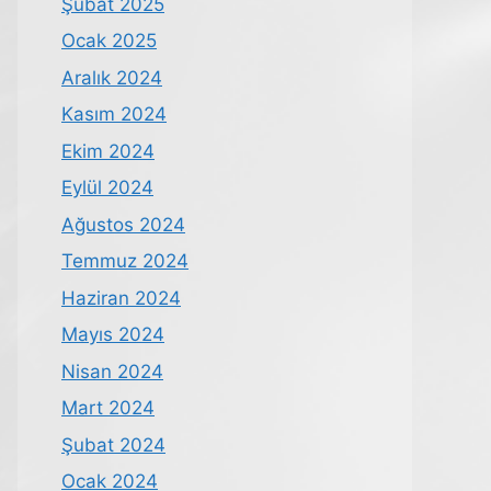
Şubat 2025
Ocak 2025
Aralık 2024
Kasım 2024
Ekim 2024
Eylül 2024
Ağustos 2024
Temmuz 2024
Haziran 2024
Mayıs 2024
Nisan 2024
Mart 2024
Şubat 2024
Ocak 2024