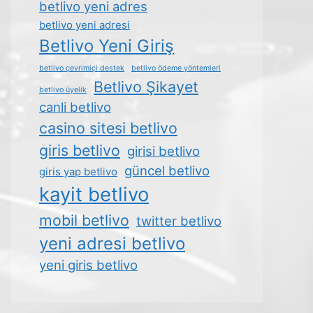
betlivo yeni adres
betlivo yeni adresi
Betlivo Yeni Giriş
betlivo çevrimiçi destek
betlivo ödeme yöntemleri
Betlivo Şikayet
betlivo üyelik
canli betlivo
casino sitesi betlivo
giris betlivo
girisi betlivo
güncel betlivo
giris yap betlivo
kayit betlivo
mobil betlivo
twitter betlivo
yeni adresi betlivo
yeni giris betlivo