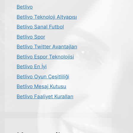
Betlivo
Betlivo Teknoloji Altyapısı
Betlivo Sanal Futbol
Betlivo Spor
Betlivo Twitter Avantajları
Betlivo Espor Teknolojisi
Betlivo En İyi
Betlivo Oyun Çeşitliliği
Betlivo Mesaj Kutusu
Betlivo Faaliyet Kuralları