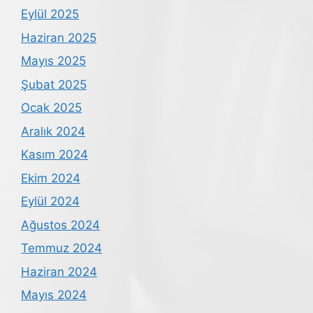
Eylül 2025
Haziran 2025
Mayıs 2025
Şubat 2025
Ocak 2025
Aralık 2024
Kasım 2024
Ekim 2024
Eylül 2024
Ağustos 2024
Temmuz 2024
Haziran 2024
Mayıs 2024