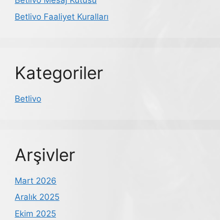
Betlivo Mesaj Kutusu
Betlivo Faaliyet Kuralları
Kategoriler
Betlivo
Arşivler
Mart 2026
Aralık 2025
Ekim 2025