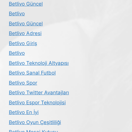
Betlivo Güncel
Betlivo
Betlivo Güncel
Betlivo Adresi
Betlivo Giriş
Betlivo
Betlivo Teknoloji Altyapısı
Betlivo Sanal Futbol
Betlivo Spor
Betlivo Twitter Avantajları
Betlivo Espor Teknolojisi
Betlivo En İyi
Betlivo Oyun Çeşitliliği