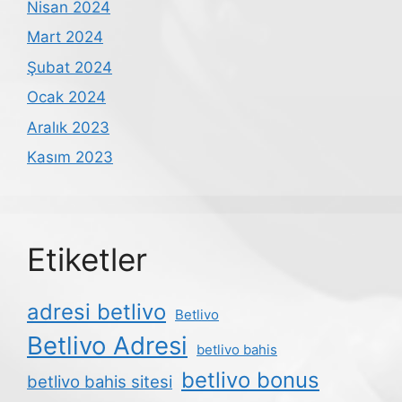
Nisan 2024
Mart 2024
Şubat 2024
Ocak 2024
Aralık 2023
Kasım 2023
Etiketler
adresi betlivo
Betlivo
Betlivo Adresi
betlivo bahis
betlivo bonus
betlivo bahis sitesi