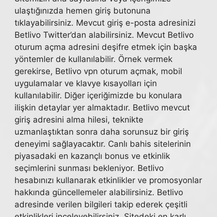
ulaştığınızda hemen giriş butonuna
tıklayabilirsiniz. Mevcut giriş e-posta adresinizi
Betlivo Twitter’dan alabilirsiniz. Mevcut Betlivo
oturum açma adresini deşifre etmek için başka
yöntemler de kullanılabilir. Örnek vermek
gerekirse, Betlivo vpn oturum açmak, mobil
uygulamalar ve klavye kısayolları için
kullanılabilir. Diğer içeriğimizde bu konulara
ilişkin detaylar yer almaktadır. Betlivo mevcut
giriş adresini alma hilesi, teknikte
uzmanlaştıktan sonra daha sorunsuz bir giriş
deneyimi sağlayacaktır. Canlı bahis sitelerinin
piyasadaki en kazançlı bonus ve etkinlik
seçimlerini sunması bekleniyor. Betlivo
hesabınızı kullanarak etkinlikler ve promosyonlar
hakkında güncellemeler alabilirsiniz. Betlivo
adresinde verilen bilgileri takip ederek çeşitli
etkinlikleri inceleyebilirsiniz. Sitedeki en karlı