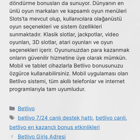
döndürme bonusları da sunuyor. Dünyanın en
ünlü oyun markaları ve kapsamlı oyun menüleri
Slots’ta mevcut olup, kullanıcılara olağanüstü
oyun seçenekleri ve sistem özellikleri
sunmaktadır. Klasik slotlar, jackpotlar, video
oyunları, 3D slotlar, atari oyunları ve oyun
seçenekleri içerir. Oyununuzdan para kazanmak
onların güvenilir hizmetine üye olarak mümkün.
Mobil ve tablet cihazlarla Betlivo bonusunuzu
özgürce kullanabilirsiniz. Mobil uygulaması olan
Betlivo sistemi, tüm akıllı telefonlar ve internet
programlarıyla tam uyumludur.
Kategoriler
Betlivo
Etiketler
betlivo 7/24 canlı destek hattı
,
betlivo canli
,
betlivo en kazançlı bonus etkinlikleri
Betlivo Giriş Adresi