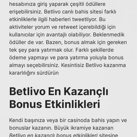
hesabınıza giriş yaparak çeşitli ödüllere
erişebilirsiniz. Betlivo canlı bahis sitesi farklı
etkinliklerle ilgili haberleri tweetliyor. Bu
aktiviteler yorum ve retweet içerebildiği için
kullanıcılar için avantajlı olabiliyor. Beklenmedik
ödüller de var. Bazen, bonus almak için gereken
tek şey para yatırmak olur. Farklı şekillerde
ödeme yapmayı ve para yatırma yoluyla bonus
almayı seçebilirsiniz. Kesintisiz Betlivo kazanma
kararlılığını sürdürün
Betlivo En Kazançlı
Bonus Etkinlikleri
Kendi başınıza veya bir casinoda bahis yapın ve
bonuslar kazanın. Büyük ikramiye kazanan
Betlivo en kazançlı bonus etkinlikleri
sitesine