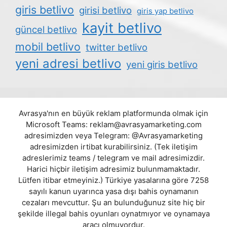
giris betlivo
girisi betlivo
giris yap betlivo
kayit betlivo
güncel betlivo
mobil betlivo
twitter betlivo
yeni adresi betlivo
yeni giris betlivo
Avrasya'nın en büyük reklam platformunda olmak için
Microsoft Teams:
reklam@avrasyamarketing.com
adresimizden veya Telegram: @Avrasyamarketing
adresimizden irtibat kurabilirsiniz. (Tek iletişim
adreslerimiz teams / telegram ve mail adresimizdir.
Harici hiçbir iletişim adresimiz bulunmamaktadır.
Lütfen itibar etmeyiniz.) Türkiye yasalarına göre 7258
sayılı kanun uyarınca yasa dışı bahis oynamanın
cezaları mevcuttur. Şu an bulunduğunuz site hiç bir
şekilde illegal bahis oyunları oynatmıyor ve oynamaya
aracı olmuyordur.