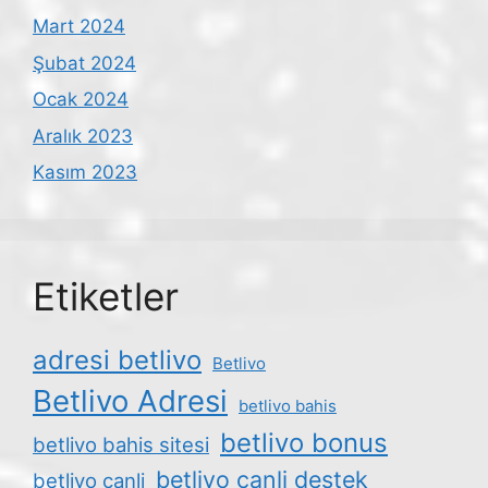
Mart 2024
Şubat 2024
Ocak 2024
Aralık 2023
Kasım 2023
Etiketler
adresi betlivo
Betlivo
Betlivo Adresi
betlivo bahis
betlivo bonus
betlivo bahis sitesi
betlivo canli destek
betlivo canli