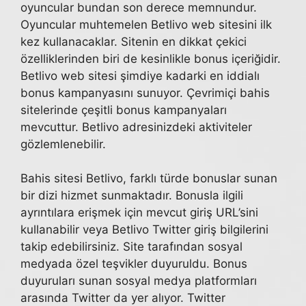
oyuncular bundan son derece memnundur.
Oyuncular muhtemelen Betlivo web sitesini ilk
kez kullanacaklar. Sitenin en dikkat çekici
özelliklerinden biri de kesinlikle bonus içeriğidir.
Betlivo web sitesi şimdiye kadarki en iddialı
bonus kampanyasını sunuyor. Çevrimiçi bahis
sitelerinde çeşitli bonus kampanyaları
mevcuttur. Betlivo adresinizdeki aktiviteler
gözlemlenebilir.
Bahis sitesi Betlivo, farklı türde bonuslar sunan
bir dizi hizmet sunmaktadır. Bonusla ilgili
ayrıntılara erişmek için mevcut giriş URL’sini
kullanabilir veya Betlivo Twitter giriş bilgilerini
takip edebilirsiniz. Site tarafından sosyal
medyada özel teşvikler duyuruldu. Bonus
duyuruları sunan sosyal medya platformları
arasında Twitter da yer alıyor. Twitter