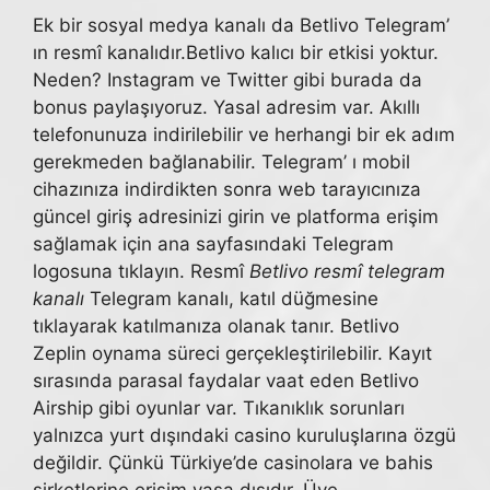
Ek bir sosyal medya kanalı da Betlivo Telegram’
ın resmî kanalıdır.Betlivo kalıcı bir etkisi yoktur.
Neden? Instagram ve Twitter gibi burada da
bonus paylaşıyoruz. Yasal adresim var. Akıllı
telefonunuza indirilebilir ve herhangi bir ek adım
gerekmeden bağlanabilir. Telegram’ ı mobil
cihazınıza indirdikten sonra web tarayıcınıza
güncel giriş adresinizi girin ve platforma erişim
sağlamak için ana sayfasındaki Telegram
logosuna tıklayın. Resmî
Betlivo resmî telegram
kanalı
Telegram kanalı, katıl düğmesine
tıklayarak katılmanıza olanak tanır. Betlivo
Zeplin oynama süreci gerçekleştirilebilir. Kayıt
sırasında parasal faydalar vaat eden Betlivo
Airship gibi oyunlar var. Tıkanıklık sorunları
yalnızca yurt dışındaki casino kuruluşlarına özgü
değildir. Çünkü Türkiye’de casinolara ve bahis