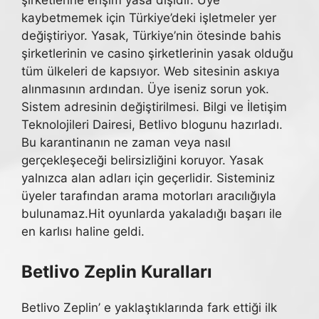
şirketlerine erişim yasa dışıdır. Üye
kaybetmemek için Türkiye’deki işletmeler yer
değiştiriyor. Yasak, Türkiye’nin ötesinde bahis
şirketlerinin ve casino şirketlerinin yasak olduğu
tüm ülkeleri de kapsıyor. Web sitesinin askıya
alınmasının ardından. Üye iseniz sorun yok.
Sistem adresinin değiştirilmesi. Bilgi ve İletişim
Teknolojileri Dairesi, Betlivo blogunu hazırladı.
Bu karantinanın ne zaman veya nasıl
gerçekleşeceği belirsizliğini koruyor. Yasak
yalnızca alan adları için geçerlidir. Sisteminiz
üyeler tarafından arama motorları aracılığıyla
bulunamaz.Hit oyunlarda yakaladığı başarı ile
en karlısı haline geldi.
Betlivo Zeplin Kuralları
Betlivo Zeplin’ e yaklaştıklarında fark ettiği ilk