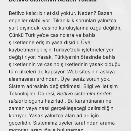
Betlivo kalıcı bir etkisi yoktur. Neden? Bazen
engeller olabiliyor. Tıkanıklık sorunları yalnızca
yurt dışındaki casino kuruluşlarına özgü değildir.
Çünkü Türkiye’de casinolara ve bahis
şirketlerine erişim yasa dışıdır. Üye
kaybetmemek için Türkiye’deki işletmeler yer
değiştiriyor. Yasak, Türkiye’nin ötesinde bahis
şirketlerinin ve casino şirketlerinin yasak olduğu
tüm ülkeleri de kapsıyor. Web sitesinin askıya
alınmasının ardından. Üye iseniz sorun yok.
Sistem adresinin değiştirilmesi. Bilgi ve İletişim
Teknolojileri Dairesi,
Betlivo sistemim neden
takıldı
blogunu hazırladı. Bu karantinanın ne
zaman veya nasıl gerçekleşeceği belirsizliğini
koruyor. Yasak yalnızca alan adları için
geçerlidir. Sisteminiz üyeler tarafından arama
motorları aracılığıyla bulunamaz.