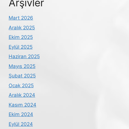
Arşivler
Mart 2026
Aralık 2025
Ekim 2025
Eylül 2025
Haziran 2025
Mayıs 2025
Şubat 2025
Ocak 2025
Aralık 2024
Kasım 2024
Ekim 2024
Eylül 2024