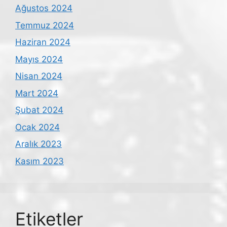
Ağustos 2024
Temmuz 2024
Haziran 2024
Mayıs 2024
Nisan 2024
Mart 2024
Şubat 2024
Ocak 2024
Aralık 2023
Kasım 2023
Etiketler