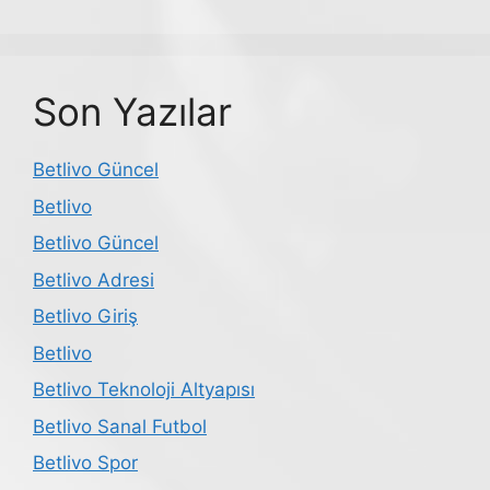
Son Yazılar
Betlivo Güncel
Betlivo
Betlivo Güncel
Betlivo Adresi
Betlivo Giriş
Betlivo
Betlivo Teknoloji Altyapısı
Betlivo Sanal Futbol
Betlivo Spor