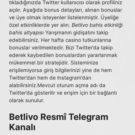
tıkladığınızda Twitter kullanıcısı olarak profiliniz
açılır. Aşağıda bonus detayları, alınan bonuslar
ve üye olmak isteyenler listelenmiştir. Üyeliğe
özel etkinliklerde yer alın.
Betlivo bahis etkinliği
bahis altyapısı
Yarışmanın gidişatını takip
edebilirsiniz. Her hafta casino tutkunlarına
bonuslar verilmektedir. Bizi Twitter’da takip
ederek kaybedilen bonuslardan yararlanmak
mükemmel bir stratejidir. Sisteminize
erişilemiyorsa giriş bilgilerinizi yine de hem
Twitter’dan hem de Instagram’dan
alabilirsiniz.Mevcut oturum açma adı da
Twitter’da gösterilir ve erişim için bir bağlantı
olarak sunulur.
Betlivo Resmî Telegram
Kanalı