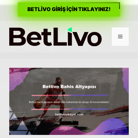
BETLİVO GİRİŞ İÇİN TIKLAYINIZ!
İçeriğe
atla
Menü