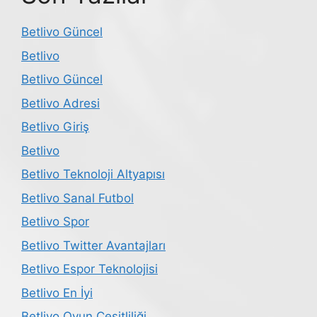
Betlivo Güncel
Betlivo
Betlivo Güncel
Betlivo Adresi
Betlivo Giriş
Betlivo
Betlivo Teknoloji Altyapısı
Betlivo Sanal Futbol
Betlivo Spor
Betlivo Twitter Avantajları
Betlivo Espor Teknolojisi
Betlivo En İyi
Betlivo Oyun Çeşitliliği