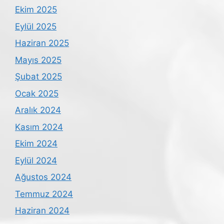
Ekim 2025
Eylül 2025
Haziran 2025
Mayıs 2025
Şubat 2025
Ocak 2025
Aralık 2024
Kasım 2024
Ekim 2024
Eylül 2024
Ağustos 2024
Temmuz 2024
Haziran 2024