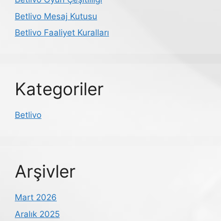
Betlivo Mesaj Kutusu
Betlivo Faaliyet Kuralları
Kategoriler
Betlivo
Arşivler
Mart 2026
Aralık 2025