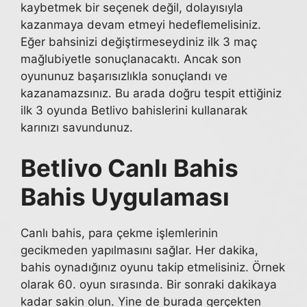
kaybetmek bir seçenek değil, dolayısıyla
kazanmaya devam etmeyi hedeflemelisiniz.
Eğer bahsinizi değiştirmeseydiniz ilk 3 maç
mağlubiyetle sonuçlanacaktı. Ancak son
oyununuz başarısızlıkla sonuçlandı ve
kazanamazsınız. Bu arada doğru tespit ettiğiniz
ilk 3 oyunda Betlivo bahislerini kullanarak
karınızı savundunuz.
Betlivo Canlı Bahis
Bahis Uygulaması
Canlı bahis, para çekme işlemlerinin
gecikmeden yapılmasını sağlar. Her dakika,
bahis oynadığınız oyunu takip etmelisiniz. Örnek
olarak 60. oyun sırasında. Bir sonraki dakikaya
kadar sakin olun. Yine de burada gerçekten