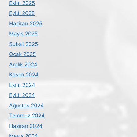
Ekim 2025
Eylül 2025
Haziran 2025
Mayıs 2025
Şubat 2025
Ocak 2025
Aralık 2024
Kasım 2024
Ekim 2024
Eylül 2024
Ağustos 2024
Temmuz 2024
Haziran 2024
Mayıs 2024