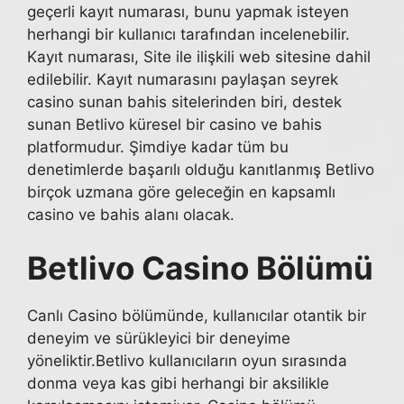
geçerli kayıt numarası, bunu yapmak isteyen
herhangi bir kullanıcı tarafından incelenebilir.
Kayıt numarası, Site ile ilişkili web sitesine dahil
edilebilir. Kayıt numarasını paylaşan seyrek
casino sunan bahis sitelerinden biri, destek
sunan Betlivo küresel bir casino ve bahis
platformudur. Şimdiye kadar tüm bu
denetimlerde başarılı olduğu kanıtlanmış Betlivo
birçok uzmana göre geleceğin en kapsamlı
casino ve bahis alanı olacak.
Betlivo Casino Bölümü
Canlı Casino bölümünde, kullanıcılar otantik bir
deneyim ve sürükleyici bir deneyime
yöneliktir.Betlivo kullanıcıların oyun sırasında
donma veya kas gibi herhangi bir aksilikle