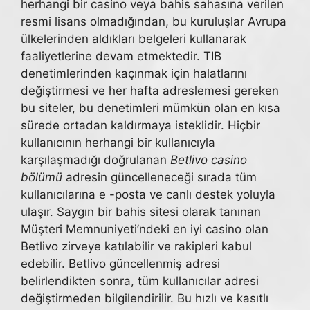
herhangi bir casino veya bahis sahasına verilen
resmi lisans olmadığından, bu kuruluşlar Avrupa
ülkelerinden aldıkları belgeleri kullanarak
faaliyetlerine devam etmektedir. TIB
denetimlerinden kaçınmak için halatlarını
değiştirmesi ve her hafta adreslemesi gereken
bu siteler, bu denetimleri mümkün olan en kısa
sürede ortadan kaldırmaya isteklidir. Hiçbir
kullanıcının herhangi bir kullanıcıyla
karşılaşmadığı doğrulanan
Betlivo casino
bölümü
adresin güncelleneceği sırada tüm
kullanıcılarına e -posta ve canlı destek yoluyla
ulaşır. Saygın bir bahis sitesi olarak tanınan
Müşteri Memnuniyeti’ndeki en iyi casino olan
Betlivo zirveye katılabilir ve rakipleri kabul
edebilir. Betlivo güncellenmiş adresi
belirlendikten sonra, tüm kullanıcılar adresi
değiştirmeden bilgilendirilir. Bu hızlı ve kasıtlı