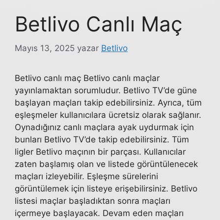
Betlivo Canlı Maç
Mayıs 13, 2025
yazar
Betlivo
Betlivo canlı maç Betlivo canlı maçlar
yayınlamaktan sorumludur. Betlivo TV’de güne
başlayan maçları takip edebilirsiniz. Ayrıca, tüm
eşleşmeler kullanıcılara ücretsiz olarak sağlanır.
Oynadığınız canlı maçlara ayak uydurmak için
bunları Betlivo TV’de takip edebilirsiniz. Tüm
ligler Betlivo maçının bir parçası. Kullanıcılar
zaten başlamış olan ve listede görüntülenecek
maçları izleyebilir. Eşleşme sürelerini
görüntülemek için listeye erişebilirsiniz. Betlivo
listesi maçlar başladıktan sonra maçları
içermeye başlayacak. Devam eden maçları