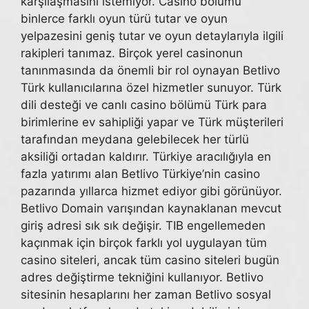
karşılaşmasını istemiyor. Casino bölümü
binlerce farklı oyun türü tutar ve oyun
yelpazesini geniş tutar ve oyun detaylarıyla ilgili
rakipleri tanımaz. Birçok yerel casinonun
tanınmasında da önemli bir rol oynayan Betlivo
Türk kullanıcılarına özel hizmetler sunuyor. Türk
dili desteği ve canlı casino bölümü Türk para
birimlerine ev sahipliği yapar ve Türk müşterileri
tarafından meydana gelebilecek her türlü
aksiliği ortadan kaldırır. Türkiye aracılığıyla en
fazla yatırımı alan Betlivo Türkiye’nin casino
pazarında yıllarca hizmet ediyor gibi görünüyor.
Betlivo Domain varışından kaynaklanan mevcut
giriş adresi sık sık değişir. TIB engellemeden
kaçınmak için birçok farklı yol uygulayan tüm
casino siteleri, ancak tüm casino siteleri bugün
adres değiştirme tekniğini kullanıyor. Betlivo
sitesinin hesaplarını her zaman Betlivo sosyal