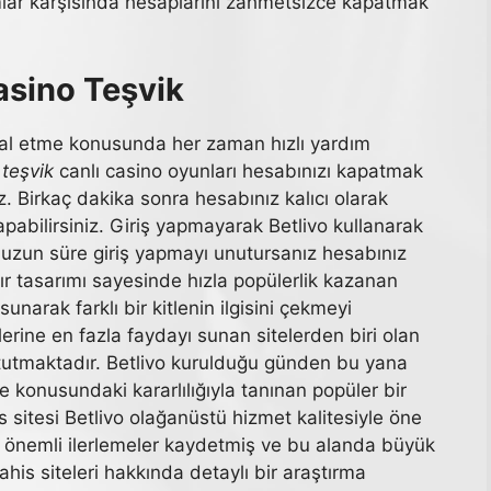
lar karşısında hesaplarını zahmetsizce kapatmak
asino Teşvik
ptal etme konusunda her zaman hızlı yardım
 teşvik
canlı casino oyunları hesabınızı kapatmak
iz. Birkaç dakika sonra hesabınız kalıcı olarak
pabilirsiniz. Giriş yapmayarak Betlivo kullanarak
a uzun süre giriş yapmayı unutursanız hesabınız
şılır tasarımı sayesinde hızla popülerlik kazanan
unarak farklı bir kitlenin ilgisini çekmeyi
lerine en fazla faydayı sunan sitelerden biri olan
tutmaktadır. Betlivo kurulduğu günden bu yana
e konusundaki kararlılığıyla tanınan popüler bir
s sitesi Betlivo olağanüstü hizmet kalitesiyle öne
a önemli ilerlemeler kaydetmiş ve bu alanda büyük
ahis siteleri hakkında detaylı bir araştırma