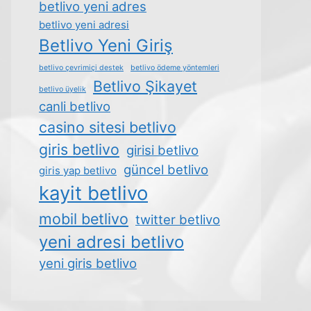
betlivo yeni adres
betlivo yeni adresi
Betlivo Yeni Giriş
betlivo çevrimiçi destek
betlivo ödeme yöntemleri
Betlivo Şikayet
betlivo üyelik
canli betlivo
casino sitesi betlivo
giris betlivo
girisi betlivo
güncel betlivo
giris yap betlivo
kayit betlivo
mobil betlivo
twitter betlivo
yeni adresi betlivo
yeni giris betlivo