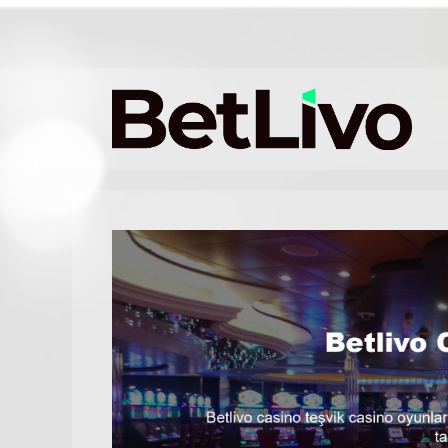
İçeriğe
atla