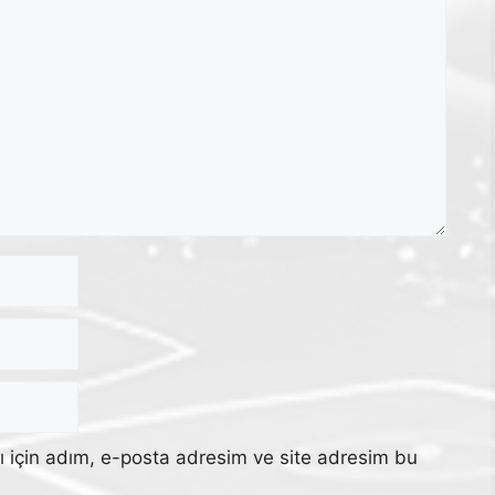
 için adım, e-posta adresim ve site adresim bu