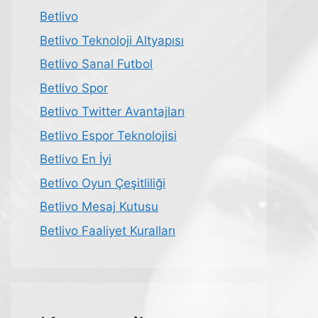
Betlivo
Betlivo Teknoloji Altyapısı
Betlivo Sanal Futbol
Betlivo Spor
Betlivo Twitter Avantajları
Betlivo Espor Teknolojisi
Betlivo En İyi
Betlivo Oyun Çeşitliliği
Betlivo Mesaj Kutusu
Betlivo Faaliyet Kuralları