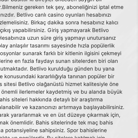
r.Bilmeniz gereken tek şey, aboneliğinizi iptal etme
zdır. Betlivo canlı casino oyunları hesabınızı
zlemelisiniz. Birkaç dakika sonra hesabınız kalıcı
ıkış yapabilirsiniz. Giriş yapmayarak Betlivo
 Hesabınıza uzun süre giriş yapmayı unutursanız
olay anlaşılır tasarımı sayesinde hızla popülerlik
yonlar sunarak farklı bir kitlenin ilgisini çekmeyi
lerine en fazla faydayı sunan sitelerden biri olan
tutmaktadır. Betlivo kurulduğu günden bu yana
e konusundaki kararlılığıyla tanınan popüler bir
s sitesi Betlivo olağanüstü hizmet kalitesiyle öne
a önemli ilerlemeler kaydetmiş ve bu alanda büyük
ahis siteleri hakkında detaylı bir araştırma
anabilir ve kazancınızı artırmaya başlayabilirsiniz.
larak yararlanmak ve en üst düzeye çıkarmak için,
amak önemlidir. Bahis sitelerinde tek maç bahis
ma potansiyeline sahipsiniz. Spor bahislerine
akta ve popülerdir. Bu sitelere katılmak için