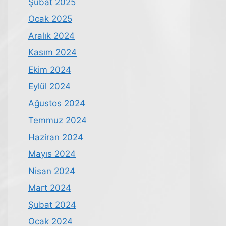
Şubat 2025
Ocak 2025
Aralık 2024
Kasım 2024
Ekim 2024
Eylül 2024
Ağustos 2024
Temmuz 2024
Haziran 2024
Mayıs 2024
Nisan 2024
Mart 2024
Şubat 2024
Ocak 2024