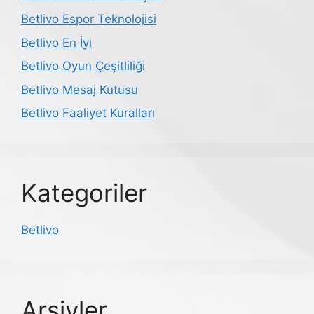
Betlivo Espor Teknolojisi
Betlivo En İyi
Betlivo Oyun Çeşitliliği
Betlivo Mesaj Kutusu
Betlivo Faaliyet Kuralları
Kategoriler
Betlivo
Arşivler