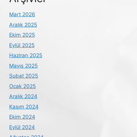
Mart 2026
Aralık 2025
Ekim 2025
Eylül 2025
Haziran 2025
Mayıs 2025
Şubat 2025
Ocak 2025
Aralık 2024
Kasım 2024
Ekim 2024
Eylül 2024