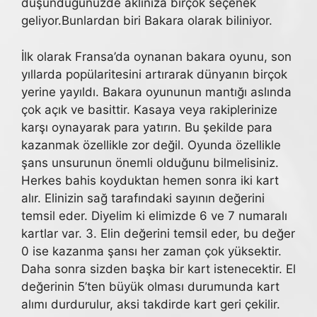
düşündüğünüzde aklınıza birçok seçenek
geliyor.Bunlardan biri Bakara olarak biliniyor.
İlk olarak Fransa’da oynanan bakara oyunu, son
yıllarda popülaritesini artırarak dünyanın birçok
yerine yayıldı. Bakara oyununun mantığı aslında
çok açık ve basittir. Kasaya veya rakiplerinize
karşı oynayarak para yatırın. Bu şekilde para
kazanmak özellikle zor değil. Oyunda özellikle
şans unsurunun önemli olduğunu bilmelisiniz.
Herkes bahis koyduktan hemen sonra iki kart
alır. Elinizin sağ tarafındaki sayının değerini
temsil eder. Diyelim ki elimizde 6 ve 7 numaralı
kartlar var. 3. Elin değerini temsil eder, bu değer
0 ise kazanma şansı her zaman çok yüksektir.
Daha sonra sizden başka bir kart istenecektir. El
değerinin 5’ten büyük olması durumunda kart
alımı durdurulur, aksi takdirde kart geri çekilir.