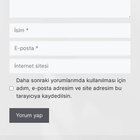
İsim
E-
posta
İnternet
sitesi
Daha sonraki yorumlarımda kullanılması için
adım, e-posta adresim ve site adresim bu
tarayıcıya kaydedilsin.