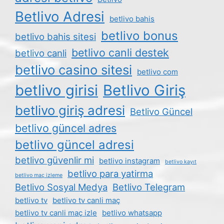
Betlivo Adresi
betlivo bahis
betlivo bonus
betlivo bahis sitesi
betlivo canli destek
betlivo canli
betlivo casino sitesi
betlivo com
betlivo girisi
Betlivo Giriş
betlivo giriş adresi
Betlivo Güncel
betlivo güncel adres
betlivo güncel adresi
betlivo güvenlir mi
betlivo instagram
betlivo kayıt
betlivo para yatirma
betlivo maç izleme
Betlivo Sosyal Medya
Betlivo Telegram
betlivo tv
betlivo tv canli maç
betlivo tv canli maç izle
betlivo whatsapp