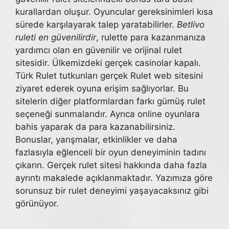
kurallardan oluşur. Oyuncular gereksinimleri kısa
sürede karşılayarak talep yaratabilirler.
Betlivo
ruleti en güvenilirdir
, rulette para kazanmanıza
yardımcı olan en güvenilir ve orijinal rulet
sitesidir. Ülkemizdeki gerçek casinolar kapalı.
Türk Rulet tutkunları gerçek Rulet web sitesini
ziyaret ederek oyuna erişim sağlıyorlar. Bu
sitelerin diğer platformlardan farkı gümüş rulet
seçeneği sunmalarıdır. Ayrıca online oyunlara
bahis yaparak da para kazanabilirsiniz.
Bonuslar, yarışmalar, etkinlikler ve daha
fazlasıyla eğlenceli bir oyun deneyiminin tadını
çıkarın. Gerçek rulet sitesi hakkında daha fazla
ayrıntı makalede açıklanmaktadır. Yazımıza göre
sorunsuz bir rulet deneyimi yaşayacaksınız gibi
görünüyor.