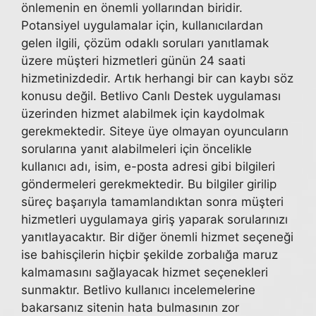
önlemenin en önemli yollarından biridir.
Potansiyel uygulamalar için, kullanıcılardan
gelen ilgili, çözüm odaklı soruları yanıtlamak
üzere müşteri hizmetleri günün 24 saati
hizmetinizdedir. Artık herhangi bir can kaybı söz
konusu değil. Betlivo Canlı Destek uygulaması
üzerinden hizmet alabilmek için kaydolmak
gerekmektedir. Siteye üye olmayan oyuncuların
sorularına yanıt alabilmeleri için öncelikle
kullanıcı adı, isim, e-posta adresi gibi bilgileri
göndermeleri gerekmektedir. Bu bilgiler girilip
süreç başarıyla tamamlandıktan sonra müşteri
hizmetleri uygulamaya giriş yaparak sorularınızı
yanıtlayacaktır. Bir diğer önemli hizmet seçeneği
ise bahisçilerin hiçbir şekilde zorbalığa maruz
kalmamasını sağlayacak hizmet seçenekleri
sunmaktır. Betlivo kullanıcı incelemelerine
bakarsanız sitenin hata bulmasının zor