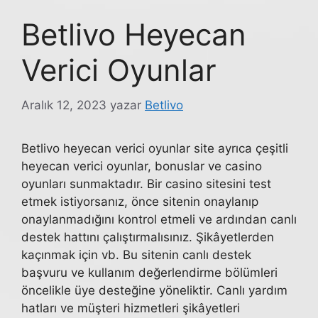
Betlivo Heyecan
Verici Oyunlar
Aralık 12, 2023
yazar
Betlivo
Betlivo heyecan verici oyunlar site ayrıca çeşitli
heyecan verici oyunlar, bonuslar ve casino
oyunları sunmaktadır. Bir casino sitesini test
etmek istiyorsanız, önce sitenin onaylanıp
onaylanmadığını kontrol etmeli ve ardından canlı
destek hattını çalıştırmalısınız. Şikâyetlerden
kaçınmak için vb. Bu sitenin canlı destek
başvuru ve kullanım değerlendirme bölümleri
öncelikle üye desteğine yöneliktir. Canlı yardım
hatları ve müşteri hizmetleri şikâyetleri