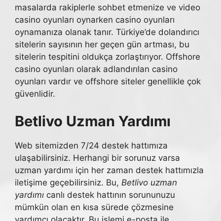
masalarda rakiplerle sohbet etmenize ve video
casino oyunları oynarken casino oyunları
oynamanıza olanak tanır. Türkiye’de dolandırıcı
sitelerin sayısının her geçen gün artması, bu
sitelerin tespitini oldukça zorlaştırıyor. Offshore
casino oyunları olarak adlandırılan casino
oyunları vardır ve offshore siteler genellikle çok
güvenlidir.
Betlivo Uzman Yardımı
Web sitemizden 7/24 destek hattımıza
ulaşabilirsiniz. Herhangi bir sorunuz varsa
uzman yardımı için her zaman destek hattımızla
iletişime geçebilirsiniz. Bu,
Betlivo uzman
yardımı
canlı destek hattının sorununuzu
mümkün olan en kısa sürede çözmesine
yardımcı olacaktır. Bu işlemi e-posta ile