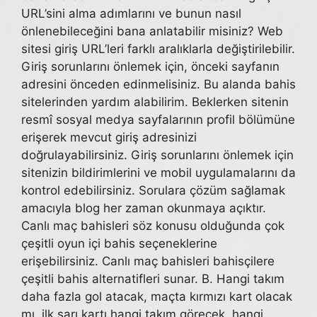
URL’sini alma adımlarını ve bunun nasıl
önlenebileceğini bana anlatabilir misiniz? Web
sitesi giriş URL’leri farklı aralıklarla değiştirilebilir.
Giriş sorunlarını önlemek için, önceki sayfanın
adresini önceden edinmelisiniz. Bu alanda bahis
sitelerinden yardım alabilirim. Beklerken sitenin
resmî sosyal medya sayfalarının profil bölümüne
erişerek mevcut giriş adresinizi
doğrulayabilirsiniz. Giriş sorunlarını önlemek için
sitenizin bildirimlerini ve mobil uygulamalarını da
kontrol edebilirsiniz. Sorulara çözüm sağlamak
amacıyla blog her zaman okunmaya açıktır.
Canlı maç bahisleri söz konusu olduğunda çok
çeşitli oyun içi bahis seçeneklerine
erişebilirsiniz. Canlı maç bahisleri bahisçilere
çeşitli bahis alternatifleri sunar. B. Hangi takım
daha fazla gol atacak, maçta kırmızı kart olacak
mı, ilk sarı kartı hangi takım görecek, hangi