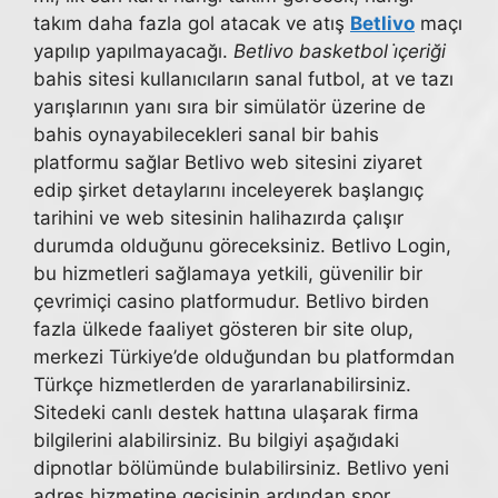
takım daha fazla gol atacak ve atış
Betlivo
maçı
yapılıp yapılmayacağı.
Betlivo basketbol i̇çeriği
bahis sitesi kullanıcıların sanal futbol, ​​at ve tazı
yarışlarının yanı sıra bir simülatör üzerine de
bahis oynayabilecekleri sanal bir bahis
platformu sağlar Betlivo web sitesini ziyaret
edip şirket detaylarını inceleyerek başlangıç ​​
tarihini ve web sitesinin halihazırda çalışır
durumda olduğunu göreceksiniz. Betlivo Login,
bu hizmetleri sağlamaya yetkili, güvenilir bir
çevrimiçi casino platformudur. Betlivo birden
fazla ülkede faaliyet gösteren bir site olup,
merkezi Türkiye’de olduğundan bu platformdan
Türkçe hizmetlerden de yararlanabilirsiniz.
Sitedeki canlı destek hattına ulaşarak firma
bilgilerini alabilirsiniz. Bu bilgiyi aşağıdaki
dipnotlar bölümünde bulabilirsiniz. Betlivo yeni
adres hizmetine geçişinin ardından spor