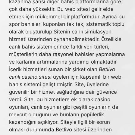
kazanma şansı diğer bahis platformlarına göre
çok daha yüksektir. Bu web sitesi gelir elde
etmek için mükemmel bir platformdur. Ayrıca bu
spor bahisleri kuponları tek tek, sistematik toplu
olarak oluşturulup Sitenin canlı simülasyon
hizmeti üzerinden oynanabilmektedir. Özellikle
canlı bahis sistemlerinde farklı veri türleri,
müşterilerin daha rasyonel bahisler yapmalarına
ve karlarını artırmalarına yardımcı olmaktadır
İçerik hizmetleri sunan bir şirket olan
Betlivo
canlı casino sitesi
üyeleri için kapsamlı bir web
bahis sistemi geliştirmiştir. Site, üyelerine
güvenilir bir hizmet sağladığına dair güvence
verdi. Site, bu hizmetlere ek olarak casino
oyunları, canlı oyunlar gibi çeşitli oyunların da
mevcut olduğunu ve bunların popülerlik
kazandığını açıklıyor. Siteyle ilgili bir sorun
olması durumunda Betlivo sitesi üzerinden