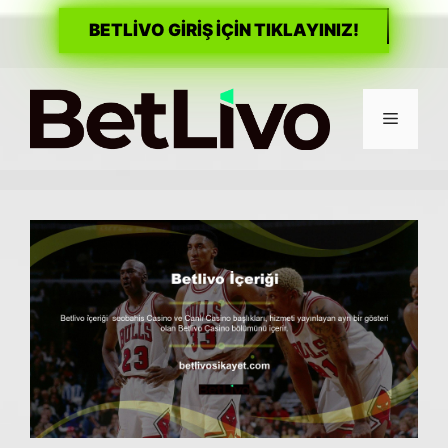
BETLİVO GİRİŞ İÇİN TIKLAYINIZ!
İçeriğe
atla
Menü