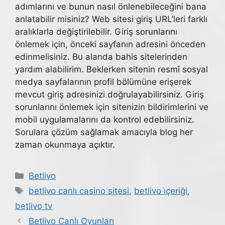
adımlarını ve bunun nasıl önlenebileceğini bana
anlatabilir misiniz? Web sitesi giriş URL’leri farklı
aralıklarla değiştirilebilir. Giriş sorunlarını
önlemek için, önceki sayfanın adresini önceden
edinmelisiniz. Bu alanda bahis sitelerinden
yardım alabilirim. Beklerken sitenin resmî sosyal
medya sayfalarının profil bölümüne erişerek
mevcut giriş adresinizi doğrulayabilirsiniz. Giriş
sorunlarını önlemek için sitenizin bildirimlerini ve
mobil uygulamalarını da kontrol edebilirsiniz.
Sorulara çözüm sağlamak amacıyla blog her
zaman okunmaya açıktır.
Kategoriler
Betlivo
Etiketler
betlivo canlı casino sitesi
,
betlivo i̇çeriği
,
betlivo tv
Betlivo Canlı Oyunları