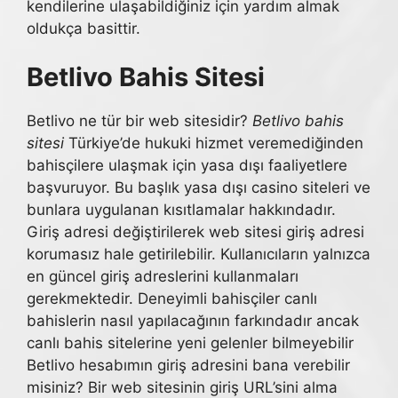
kendilerine ulaşabildiğiniz için yardım almak
oldukça basittir.
Betlivo Bahis Sitesi
Betlivo ne tür bir web sitesidir?
Betlivo bahis
sitesi
Türkiye’de hukuki hizmet veremediğinden
bahisçilere ulaşmak için yasa dışı faaliyetlere
başvuruyor. Bu başlık yasa dışı casino siteleri ve
bunlara uygulanan kısıtlamalar hakkındadır.
Giriş adresi değiştirilerek web sitesi giriş adresi
korumasız hale getirilebilir. Kullanıcıların yalnızca
en güncel giriş adreslerini kullanmaları
gerekmektedir. Deneyimli bahisçiler canlı
bahislerin nasıl yapılacağının farkındadır ancak
canlı bahis sitelerine yeni gelenler bilmeyebilir
Betlivo hesabımın giriş adresini bana verebilir
misiniz? Bir web sitesinin giriş URL’sini alma