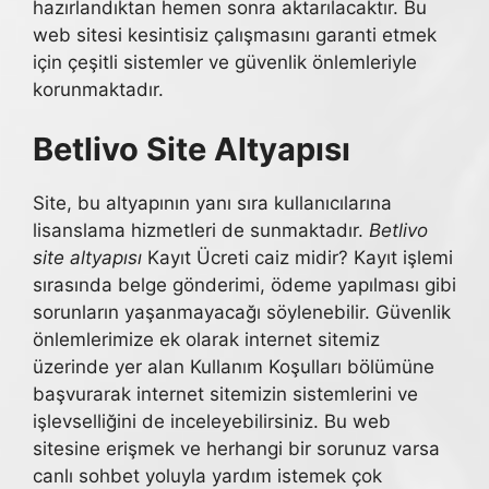
hazırlandıktan hemen sonra aktarılacaktır. Bu
web sitesi kesintisiz çalışmasını garanti etmek
için çeşitli sistemler ve güvenlik önlemleriyle
korunmaktadır.
Betlivo Site Altyapısı
Site, bu altyapının yanı sıra kullanıcılarına
lisanslama hizmetleri de sunmaktadır.
Betlivo
site altyapısı
Kayıt Ücreti caiz midir? Kayıt işlemi
sırasında belge gönderimi, ödeme yapılması gibi
sorunların yaşanmayacağı söylenebilir. Güvenlik
önlemlerimize ek olarak internet sitemiz
üzerinde yer alan Kullanım Koşulları bölümüne
başvurarak internet sitemizin sistemlerini ve
işlevselliğini de inceleyebilirsiniz. Bu web
sitesine erişmek ve herhangi bir sorunuz varsa
canlı sohbet yoluyla yardım istemek çok