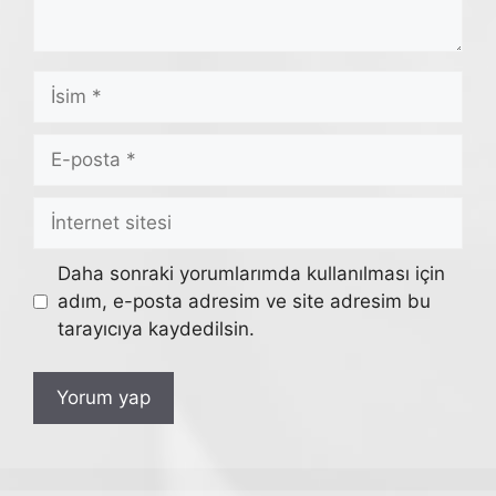
İsim
E-
posta
İnternet
sitesi
Daha sonraki yorumlarımda kullanılması için
adım, e-posta adresim ve site adresim bu
tarayıcıya kaydedilsin.