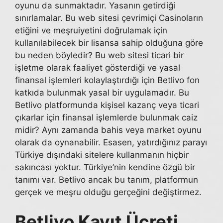
oyunu da sunmaktadır. Yasanın getirdiği
sınırlamalar. Bu web sitesi çevrimiçi Casinoların
etiğini ve meşruiyetini doğrulamak için
kullanılabilecek bir lisansa sahip olduğuna göre
bu neden böyledir? Bu web sitesi ticari bir
işletme olarak faaliyet gösterdiği ve yasal
finansal işlemleri kolaylaştırdığı için Betlivo fon
katkıda bulunmak yasal bir uygulamadır. Bu
Betlivo platformunda kişisel kazanç veya ticari
çıkarlar için finansal işlemlerde bulunmak caiz
midir? Aynı zamanda bahis veya market oyunu
olarak da oynanabilir. Esasen, yatırdığınız parayı
Türkiye dışındaki sitelere kullanmanın hiçbir
sakıncası yoktur. Türkiye’nin kendine özgü bir
tanımı var. Betlivo ancak bu tanım, platformun
gerçek ve meşru olduğu gerçeğini değiştirmez.
Betlivo Kayıt Ücreti