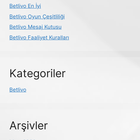
Betlivo En İyi
Betlivo Oyun Çeşitliliği
Betlivo Mesaj Kutusu
Betlivo Faaliyet Kuralları
Kategoriler
Betlivo
Arşivler