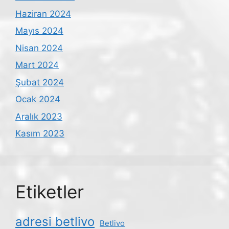
Haziran 2024
Mayıs 2024
Nisan 2024
Mart 2024
Şubat 2024
Ocak 2024
Aralık 2023
Kasım 2023
Etiketler
adresi betlivo
Betlivo