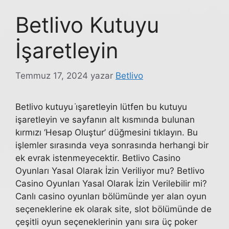
Betlivo Kutuyu
İşaretleyin
Temmuz 17, 2024
yazar
Betlivo
Betlivo kutuyu i̇şaretleyin lütfen bu kutuyu
işaretleyin ve sayfanın alt kısmında bulunan
kırmızı ‘Hesap Oluştur’ düğmesini tıklayın. Bu
işlemler sırasında veya sonrasında herhangi bir
ek evrak istenmeyecektir. Betlivo Casino
Oyunları Yasal Olarak İzin Veriliyor mu? Betlivo
Casino Oyunları Yasal Olarak İzin Verilebilir mi?
Canlı casino oyunları bölümünde yer alan oyun
seçeneklerine ek olarak site, slot bölümünde de
çeşitli oyun seçeneklerinin yanı sıra üç poker