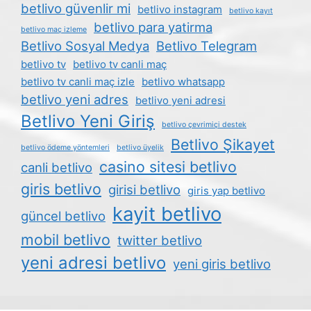
betlivo güvenlir mi
betlivo instagram
betlivo kayıt
betlivo para yatirma
betlivo maç izleme
Betlivo Sosyal Medya
Betlivo Telegram
betlivo tv
betlivo tv canli maç
betlivo tv canli maç izle
betlivo whatsapp
betlivo yeni adres
betlivo yeni adresi
Betlivo Yeni Giriş
betlivo çevrimiçi destek
Betlivo Şikayet
betlivo ödeme yöntemleri
betlivo üyelik
casino sitesi betlivo
canli betlivo
giris betlivo
girisi betlivo
giris yap betlivo
kayit betlivo
güncel betlivo
mobil betlivo
twitter betlivo
yeni adresi betlivo
yeni giris betlivo