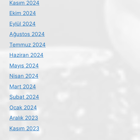
Kasım 2024
Ekim 2024
Eylül 2024
Ağustos 2024
Temmuz 2024
Haziran 2024
Mayıs 2024
Nisan 2024
Mart 2024
Şubat 2024
Ocak 2024
Aralık 2023
Kasım 2023