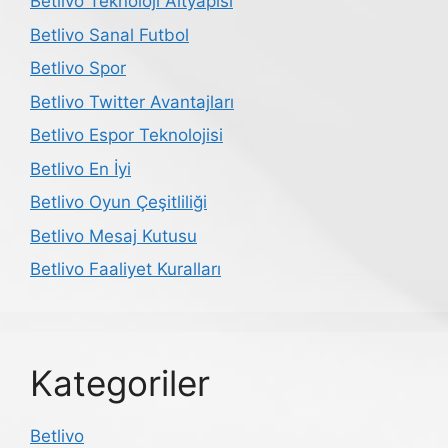
Betlivo Teknoloji Altyapısı
Betlivo Sanal Futbol
Betlivo Spor
Betlivo Twitter Avantajları
Betlivo Espor Teknolojisi
Betlivo En İyi
Betlivo Oyun Çeşitliliği
Betlivo Mesaj Kutusu
Betlivo Faaliyet Kuralları
Kategoriler
Betlivo