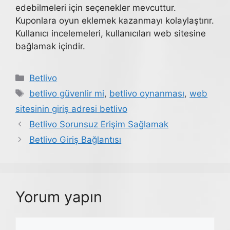
edebilmeleri için seçenekler mevcuttur.
Kuponlara oyun eklemek kazanmayı kolaylaştırır.
Kullanıcı incelemeleri, kullanıcıları web sitesine
bağlamak içindir.
Kategoriler
Betlivo
Etiketler
betlivo güvenlir mi
,
betlivo oynanması
,
web
sitesinin giriş adresi betlivo
Betlivo Sorunsuz Erişim Sağlamak
Betlivo Giriş Bağlantısı
Yorum yapın
Yorum