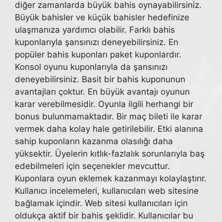
diğer zamanlarda büyük bahis oynayabilirsiniz.
Büyük bahisler ve küçük bahisler hedefinize
ulaşmanıza yardımcı olabilir. Farklı bahis
kuponlarıyla şansınızı deneyebilirsiniz. En
popüler bahis kuponları paket kuponlardır.
Konsol oyunu kuponlarıyla da şansınızı
deneyebilirsiniz. Basit bir bahis kuponunun
avantajları çoktur. En büyük avantajı oyunun
karar verebilmesidir. Oyunla ilgili herhangi bir
bonus bulunmamaktadır. Bir maç bileti ile karar
vermek daha kolay hale getirilebilir. Etki alanına
sahip kuponların kazanma olasılığı daha
yüksektir. Üyelerin kıtlık-fazlalık sorunlarıyla baş
edebilmeleri için seçenekler mevcuttur.
Kuponlara oyun eklemek kazanmayı kolaylaştırır.
Kullanıcı incelemeleri, kullanıcıları web sitesine
bağlamak içindir. Web sitesi kullanıcıları için
oldukça aktif bir bahis şeklidir. Kullanıcılar bu