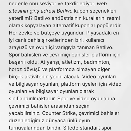
nedenle onu seviyor ve takdir ediyor.
web
sitesinin giriş adresi Betlivo
kupon seçenekleri
yeterli mi? Betlivo endüstrisinin kurallarını resmî
olarak kopyalayan alternatif kuponlar popülerdir.
Her zevke ve bütçeye uygundur. Piyasadaki en
iyi canlı bahis şirketlerinden biri, kullanıcı
arayüzü ve oyun içi varlığıyla tanınan Betlivo.
Spor bahisleri ve çevrimiçi bahisler platform için
başarılı oldu. At yarışı, atletizm, badminton,
horoz dövüşü ve platformda olmayan diğer
birçok aktivitenin yerini alacak. Video oyunları
ve bilgisayar oyunları, platform üyeleri için video
oyunları ve bilgisayar oyunları olarak
sınıflandırılmaktadır. Spor ve video oyunlarına
çevrimiçi bahisler arasından seçim
yapabilirsiniz. Counter Strike, çevrimiçi bahisler
düzenlediğimiz dünyaca ünlü oyun
turnuvalarından biridir. Sitede standart spor