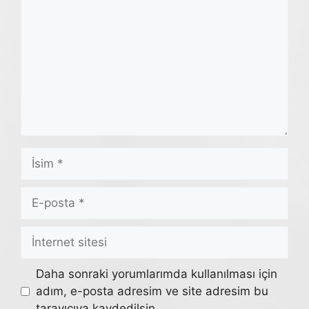
İsim
E-
posta
İnternet
sitesi
Daha sonraki yorumlarımda kullanılması için
adım, e-posta adresim ve site adresim bu
tarayıcıya kaydedilsin.