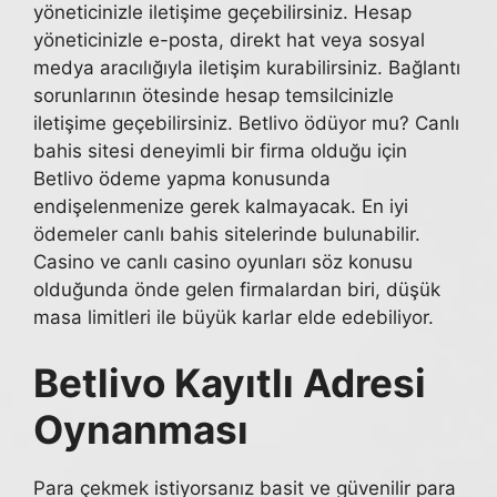
yöneticinizle iletişime geçebilirsiniz. Hesap
yöneticinizle e-posta, direkt hat veya sosyal
medya aracılığıyla iletişim kurabilirsiniz. Bağlantı
sorunlarının ötesinde hesap temsilcinizle
iletişime geçebilirsiniz. Betlivo ödüyor mu? Canlı
bahis sitesi deneyimli bir firma olduğu için
Betlivo ödeme yapma konusunda
endişelenmenize gerek kalmayacak. En iyi
ödemeler canlı bahis sitelerinde bulunabilir.
Casino ve canlı casino oyunları söz konusu
olduğunda önde gelen firmalardan biri, düşük
masa limitleri ile büyük karlar elde edebiliyor.
Betlivo Kayıtlı Adresi
Oynanması
Para çekmek istiyorsanız basit ve güvenilir para