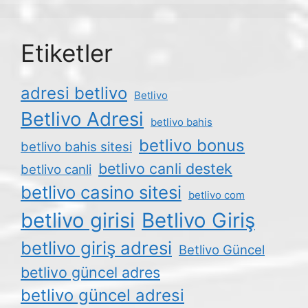
Etiketler
adresi betlivo
Betlivo
Betlivo Adresi
betlivo bahis
betlivo bonus
betlivo bahis sitesi
betlivo canli destek
betlivo canli
betlivo casino sitesi
betlivo com
betlivo girisi
Betlivo Giriş
betlivo giriş adresi
Betlivo Güncel
betlivo güncel adres
betlivo güncel adresi