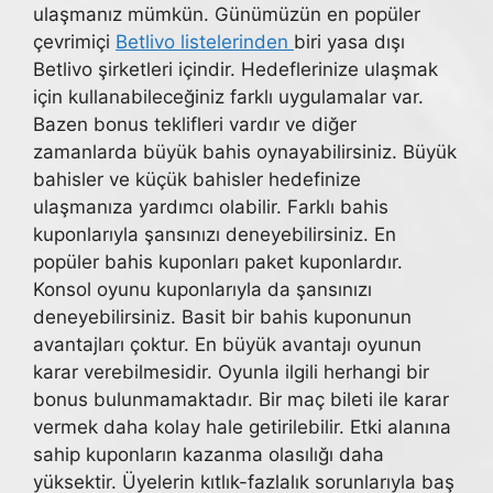
ulaşmanız mümkün. Günümüzün en popüler
çevrimiçi
Betlivo listelerinden
biri yasa dışı
Betlivo şirketleri içindir. Hedeflerinize ulaşmak
için kullanabileceğiniz farklı uygulamalar var.
Bazen bonus teklifleri vardır ve diğer
zamanlarda büyük bahis oynayabilirsiniz. Büyük
bahisler ve küçük bahisler hedefinize
ulaşmanıza yardımcı olabilir. Farklı bahis
kuponlarıyla şansınızı deneyebilirsiniz. En
popüler bahis kuponları paket kuponlardır.
Konsol oyunu kuponlarıyla da şansınızı
deneyebilirsiniz. Basit bir bahis kuponunun
avantajları çoktur. En büyük avantajı oyunun
karar verebilmesidir. Oyunla ilgili herhangi bir
bonus bulunmamaktadır. Bir maç bileti ile karar
vermek daha kolay hale getirilebilir. Etki alanına
sahip kuponların kazanma olasılığı daha
yüksektir. Üyelerin kıtlık-fazlalık sorunlarıyla baş