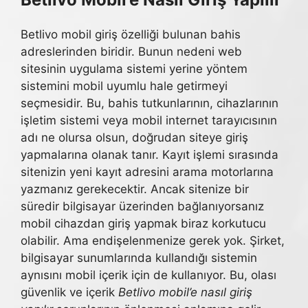
Betlivo mobil giriş özelliği bulunan bahis
adreslerinden biridir. Bunun nedeni web
sitesinin uygulama sistemi yerine yöntem
sistemini mobil uyumlu hale getirmeyi
seçmesidir. Bu, bahis tutkunlarının, cihazlarının
işletim sistemi veya mobil internet tarayıcısının
adı ne olursa olsun, doğrudan siteye giriş
yapmalarına olanak tanır. Kayıt işlemi sırasında
sitenizin yeni kayıt adresini arama motorlarına
yazmanız gerekecektir. Ancak sitenize bir
süredir bilgisayar üzerinden bağlanıyorsanız
mobil cihazdan giriş yapmak biraz korkutucu
olabilir. Ama endişelenmenize gerek yok. Şirket,
bilgisayar sunumlarında kullandığı sistemin
aynısını mobil içerik için de kullanıyor. Bu, olası
güvenlik ve içerik
Betlivo mobil’e nasıl giriş