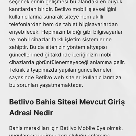
seçeneklerinin gelişmesi bu alandaki en büyük
kanıtlardan biridir. Betlivo mobil işlevselliğini
kullanıcılarına sunarak siteye hem akıllı
telefonlardan hem de tablet bilgisayarlardan
erişebilecek. Hepimizin bildiği gibi bilgisayarlar
ve mobil cihazlar farklı işletim sistemlerine
sahiptir. Bu da sitenizin yöntem altyapısı
güncellenmediği takdirde içeriğinizin mobil
cihazlarda görüntülenemeyeceği anlamına gelir.
Teknik altyapımızda yapılan güncellemeler
sayesinde Betlivo web siteleri kullanıcılarımıza
bu sorunları yaşatmamaktadır.
Betlivo Bahis Sitesi Mevcut Giriş
Adresi Nedir
Bahis meraklıları için Betlivo Mobil’e üye olmak,
uygulamayı indirme zorunluluğu anlamına