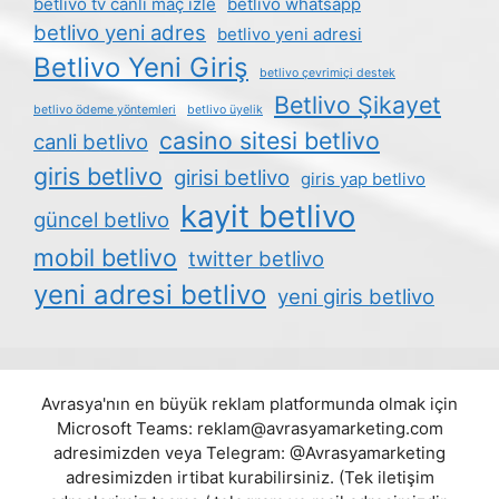
betlivo tv canli maç izle
betlivo whatsapp
betlivo yeni adres
betlivo yeni adresi
Betlivo Yeni Giriş
betlivo çevrimiçi destek
Betlivo Şikayet
betlivo ödeme yöntemleri
betlivo üyelik
casino sitesi betlivo
canli betlivo
giris betlivo
girisi betlivo
giris yap betlivo
kayit betlivo
güncel betlivo
mobil betlivo
twitter betlivo
yeni adresi betlivo
yeni giris betlivo
Avrasya'nın en büyük reklam platformunda olmak için
Microsoft Teams:
reklam@avrasyamarketing.com
adresimizden veya Telegram: @Avrasyamarketing
adresimizden irtibat kurabilirsiniz. (Tek iletişim