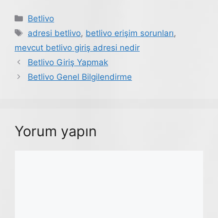
Kategoriler
Betlivo
Etiketler
adresi betlivo
,
betlivo erişim sorunları
,
mevcut betlivo giriş adresi nedir
Betlivo Giriş Yapmak
Betlivo Genel Bilgilendirme
Yorum yapın
Yorum