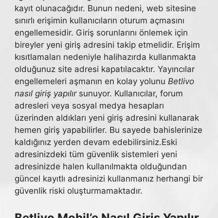
kayıt olunacağıdır. Bunun nedeni, web sitesine
sınırlı erişimin kullanıcıların oturum açmasını
engellemesidir. Giriş sorunlarını önlemek için
bireyler yeni giriş adresini takip etmelidir. Erişim
kısıtlamaları nedeniyle halihazırda kullanmakta
olduğunuz site adresi kapatılacaktır. Yayıncılar
engellemeleri aşmanın en kolay yolunu
Betlivo
nasıl giriş yapılır
sunuyor. Kullanıcılar, forum
adresleri veya sosyal medya hesapları
üzerinden aldıkları yeni giriş adresini kullanarak
hemen giriş yapabilirler. Bu sayede bahislerinize
kaldığınız yerden devam edebilirsiniz.Eski
adresinizdeki tüm güvenlik sistemleri yeni
adresinizde halen kullanılmakta olduğundan
güncel kayıtlı adresinizi kullanmanız herhangi bir
güvenlik riski oluşturmamaktadır.
Betlivo Mobil’e Nasıl Giriş Yapılır