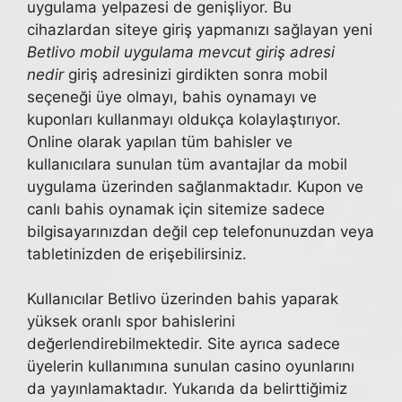
uygulama yelpazesi de genişliyor. Bu
cihazlardan siteye giriş yapmanızı sağlayan yeni
Betlivo mobil uygulama mevcut giriş adresi
nedir
giriş adresinizi girdikten sonra mobil
seçeneği üye olmayı, bahis oynamayı ve
kuponları kullanmayı oldukça kolaylaştırıyor.
Online olarak yapılan tüm bahisler ve
kullanıcılara sunulan tüm avantajlar da mobil
uygulama üzerinden sağlanmaktadır. Kupon ve
canlı bahis oynamak için sitemize sadece
bilgisayarınızdan değil cep telefonunuzdan veya
tabletinizden de erişebilirsiniz.
Kullanıcılar Betlivo üzerinden bahis yaparak
yüksek oranlı spor bahislerini
değerlendirebilmektedir. Site ayrıca sadece
üyelerin kullanımına sunulan casino oyunlarını
da yayınlamaktadır. Yukarıda da belirttiğimiz