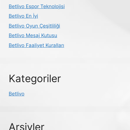
Betlivo Espor Teknolojisi
Betlivo En İyi
Betlivo Oyun Çeşitliliği
Betlivo Mesaj Kutusu
Betlivo Faaliyet Kuralları
Kategoriler
Betlivo
Arşivler