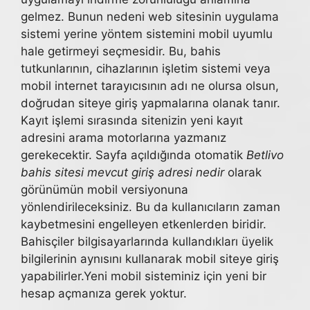
gelmez. Bunun nedeni web sitesinin uygulama
sistemi yerine yöntem sistemini mobil uyumlu
hale getirmeyi seçmesidir. Bu, bahis
tutkunlarının, cihazlarının işletim sistemi veya
mobil internet tarayıcısının adı ne olursa olsun,
doğrudan siteye giriş yapmalarına olanak tanır.
Kayıt işlemi sırasında sitenizin yeni kayıt
adresini arama motorlarına yazmanız
gerekecektir. Sayfa açıldığında otomatik
Betlivo
bahis sitesi mevcut giriş adresi nedir
olarak
görünümün mobil versiyonuna
yönlendirileceksiniz. Bu da kullanıcıların zaman
kaybetmesini engelleyen etkenlerden biridir.
Bahisçiler bilgisayarlarında kullandıkları üyelik
bilgilerinin aynısını kullanarak mobil siteye giriş
yapabilirler.Yeni mobil sisteminiz için yeni bir
hesap açmanıza gerek yoktur.