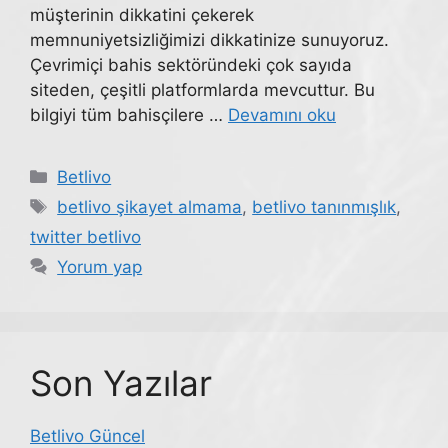
müşterinin dikkatini çekerek
memnuniyetsizliğimizi dikkatinize sunuyoruz.
Çevrimiçi bahis sektöründeki çok sayıda
siteden, çeşitli platformlarda mevcuttur. Bu
bilgiyi tüm bahisçilere …
Devamını oku
Kategoriler
Betlivo
Etiketler
betlivo şikayet almama
,
betlivo tanınmışlık
,
twitter betlivo
Yorum yap
Son Yazılar
Betlivo Güncel