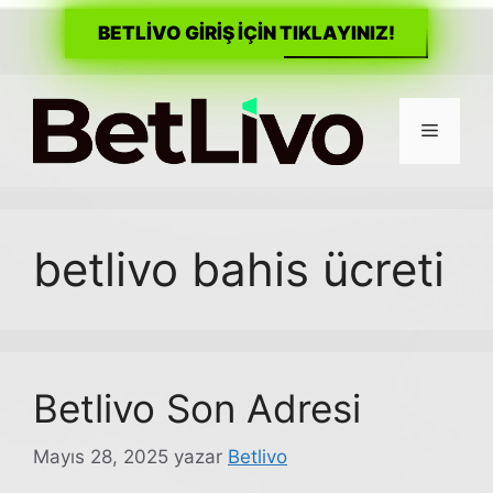
BETLİVO GİRİŞ İÇİN TIKLAYINIZ!
İçeriğe
atla
Menü
betlivo bahis ücreti
Betlivo Son Adresi
Mayıs 28, 2025
yazar
Betlivo