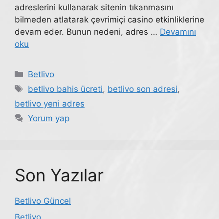
adreslerini kullanarak sitenin tıkanmasını
bilmeden atlatarak çevrimiçi casino etkinliklerine
devam eder. Bunun nedeni, adres …
Devamını
oku
Kategoriler
Betlivo
Etiketler
betlivo bahis ücreti
,
betlivo son adresi
,
betlivo yeni adres
Yorum yap
Son Yazılar
Betlivo Güncel
Betlivo