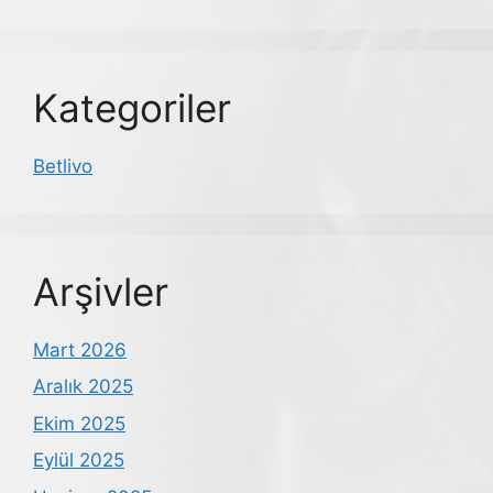
Kategoriler
Betlivo
Arşivler
Mart 2026
Aralık 2025
Ekim 2025
Eylül 2025