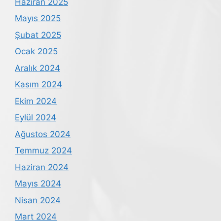
Haziran 2025
Mayıs 2025
Şubat 2025
Ocak 2025
Aralık 2024
Kasım 2024
Ekim 2024
Eylül 2024
Ağustos 2024
Temmuz 2024
Haziran 2024
Mayıs 2024
Nisan 2024
Mart 2024