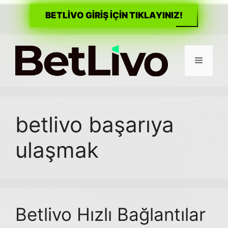
BETLİVO GİRİŞ İÇİN TIKLAYINIZ!
İçeriğe
atla
Menü
betlivo başarıya
ulaşmak
Betlivo Hızlı Bağlantılar