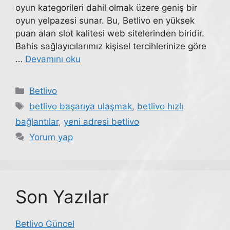
oyun kategorileri dahil olmak üzere geniş bir
oyun yelpazesi sunar. Bu, Betlivo en yüksek
puan alan slot kalitesi web sitelerinden biridir.
Bahis sağlayıcılarımız kişisel tercihlerinize göre
…
Devamını oku
Kategoriler
Betlivo
Etiketler
betlivo başarıya ulaşmak
,
betlivo hızlı
bağlantılar
,
yeni adresi betlivo
Yorum yap
Son Yazılar
Betlivo Güncel