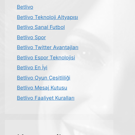
Betlivo
Betlivo Teknoloji Altyapısı
Betlivo Sanal Futbol
Betlivo Spor
Betlivo Twitter Avantajları
Betlivo Espor Teknolojisi
Betlivo En İyi
Betlivo Oyun Çeşitliliği
Betlivo Mesaj Kutusu
Betlivo Faaliyet Kuralları