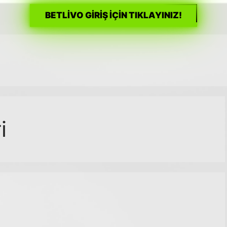
BETLİVO GİRİŞ İÇİN TIKLAYINIZ!
i