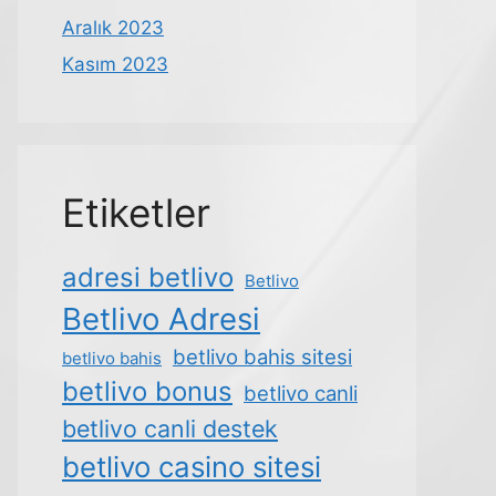
Aralık 2023
Kasım 2023
Etiketler
adresi betlivo
Betlivo
Betlivo Adresi
betlivo bahis sitesi
betlivo bahis
betlivo bonus
betlivo canli
betlivo canli destek
betlivo casino sitesi