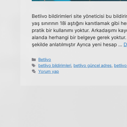
Betlivo bildirimleri site yöneticisi bu bild
yaş sınırının 18i aştığını kanıtlamak gibi 
pratik bir kullanımı yoktur. Arkadaşımı kay
alanda herhangi bir belgeye gerek yoktur.
şekilde anlatılmıştır Ayrıca yeni hesap …
D
Kategoriler
Betlivo
Etiketler
betlivo bildirimleri
,
betlivo güncel adres
,
betlivo
Yorum yap