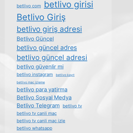
betlivo girisi
betlivo com
Betlivo Giriş
betlivo giriş adresi
Betlivo Güncel
betlivo güncel adres
betlivo güncel adresi
betlivo güvenlir mi
betlivo instagram
betlivo kayıt
betlivo maç izleme
betlivo para yatirma
Betlivo Sosyal Medya
Betlivo Telegram
betlivo tv
betlivo tv canli maç
betlivo tv canli maç izle
betlivo whatsapp