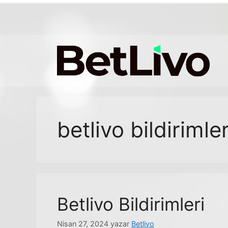
İçeriğe
atla
betlivo bildirimler
Betlivo Bildirimleri
Nisan 27, 2024
yazar
Betlivo