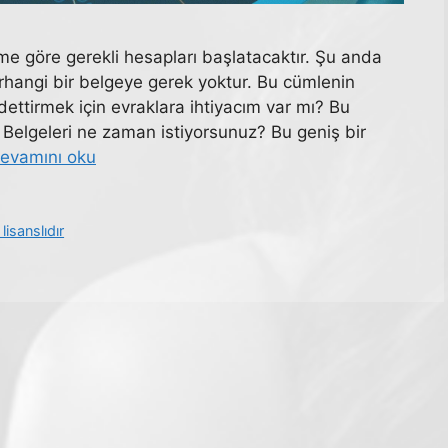
irime göre gerekli hesapları başlatacaktır. Şu anda
herhangi bir belgeye gerek yoktur. Bu cümlenin
dettirmek için evraklara ihtiyacım var mı? Bu
 Belgeleri ne zaman istiyorsunuz? Bu geniş bir
evamını oku
 lisanslıdır