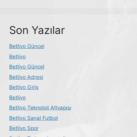
Son Yazılar
Betlivo Güncel
Betlivo
Betlivo Güncel
Betlivo Adresi
Betlivo Giriş
Betlivo
Betlivo Teknoloji Altyapısı
Betlivo Sanal Futbol
Betlivo Spor