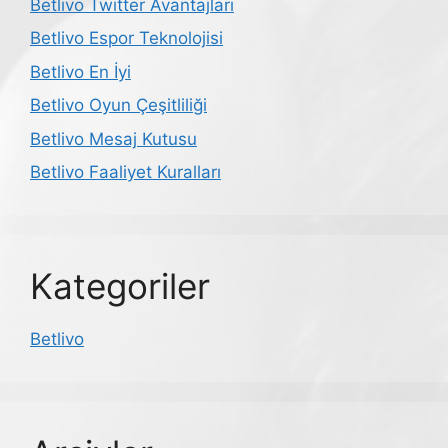
Betlivo Twitter Avantajları
Betlivo Espor Teknolojisi
Betlivo En İyi
Betlivo Oyun Çeşitliliği
Betlivo Mesaj Kutusu
Betlivo Faaliyet Kuralları
Kategoriler
Betlivo