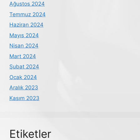
Ağustos 2024
Temmuz 2024
Haziran 2024
Mayıs 2024
Nisan 2024
Mart 2024
Şubat 2024
Ocak 2024
Aralık 2023
Kasım 2023
Etiketler