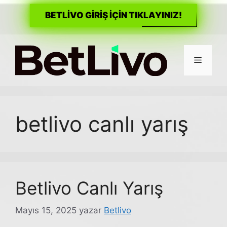
BETLİVO GİRİŞ İÇİN TIKLAYINIZ!
İçeriğe
atla
Menü
betlivo canlı yarış
Betlivo Canlı Yarış
Mayıs 15, 2025
yazar
Betlivo