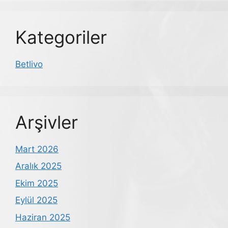
Kategoriler
Betlivo
Arşivler
Mart 2026
Aralık 2025
Ekim 2025
Eylül 2025
Haziran 2025