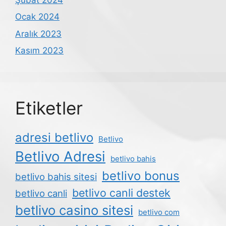
Ocak 2024
Aralık 2023
Kasım 2023
Etiketler
adresi betlivo
Betlivo
Betlivo Adresi
betlivo bahis
betlivo bonus
betlivo bahis sitesi
betlivo canli destek
betlivo canli
betlivo casino sitesi
betlivo com