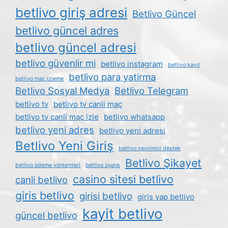
betlivo giriş adresi
Betlivo Güncel
betlivo güncel adres
betlivo güncel adresi
betlivo güvenlir mi
betlivo instagram
betlivo kayıt
betlivo para yatirma
betlivo maç izleme
Betlivo Sosyal Medya
Betlivo Telegram
betlivo tv
betlivo tv canli maç
betlivo tv canli maç izle
betlivo whatsapp
betlivo yeni adres
betlivo yeni adresi
Betlivo Yeni Giriş
betlivo çevrimiçi destek
Betlivo Şikayet
betlivo ödeme yöntemleri
betlivo üyelik
casino sitesi betlivo
canli betlivo
giris betlivo
girisi betlivo
giris yap betlivo
kayit betlivo
güncel betlivo