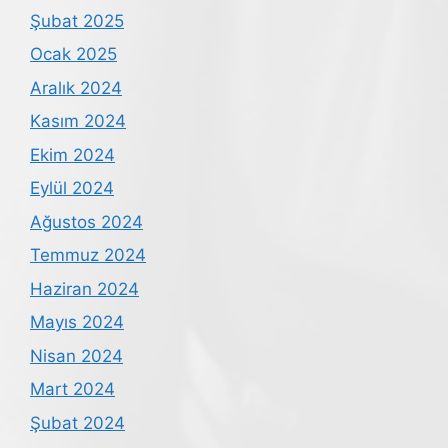
Şubat 2025
Ocak 2025
Aralık 2024
Kasım 2024
Ekim 2024
Eylül 2024
Ağustos 2024
Temmuz 2024
Haziran 2024
Mayıs 2024
Nisan 2024
Mart 2024
Şubat 2024