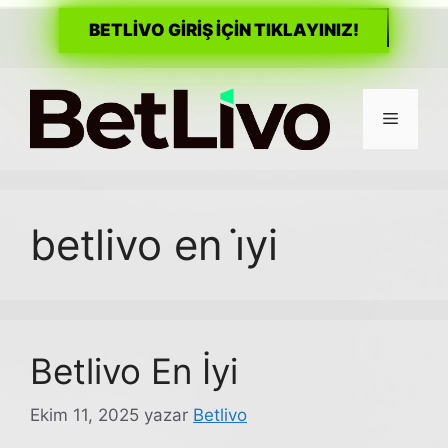
BETLİVO GİRİŞ İÇİN TIKLAYINIZ!
İçeriğe
atla
Menü
betlivo en i̇yi
Betlivo En İyi
Ekim 11, 2025
yazar
Betlivo