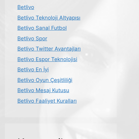
Betlivo
Betlivo Teknoloji Altyapısı
Betlivo Sanal Futbol
Betlivo Spor
Betlivo Twitter Avantajları
Betlivo Espor Teknolojisi
Betlivo En İyi
Betlivo Oyun Çeşitliliği
Betlivo Mesaj Kutusu
Betlivo Faaliyet Kuralları