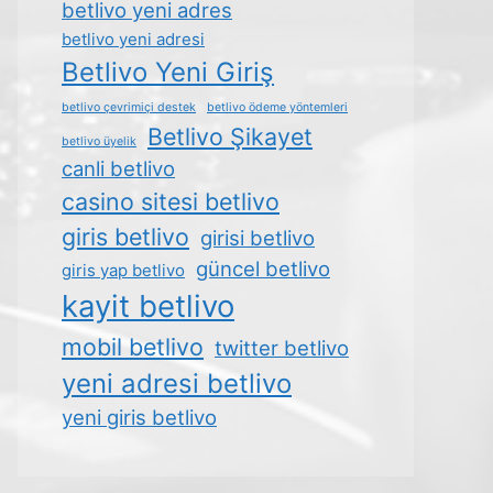
betlivo yeni adres
betlivo yeni adresi
Betlivo Yeni Giriş
betlivo çevrimiçi destek
betlivo ödeme yöntemleri
Betlivo Şikayet
betlivo üyelik
canli betlivo
casino sitesi betlivo
giris betlivo
girisi betlivo
güncel betlivo
giris yap betlivo
kayit betlivo
mobil betlivo
twitter betlivo
yeni adresi betlivo
yeni giris betlivo