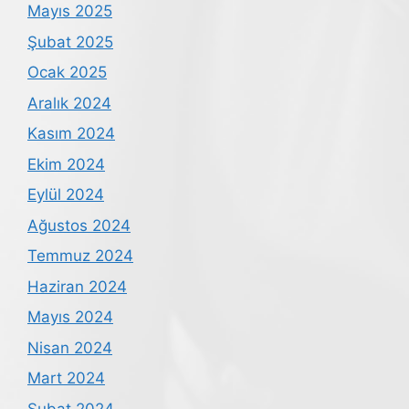
Mayıs 2025
Şubat 2025
Ocak 2025
Aralık 2024
Kasım 2024
Ekim 2024
Eylül 2024
Ağustos 2024
Temmuz 2024
Haziran 2024
Mayıs 2024
Nisan 2024
Mart 2024
Şubat 2024