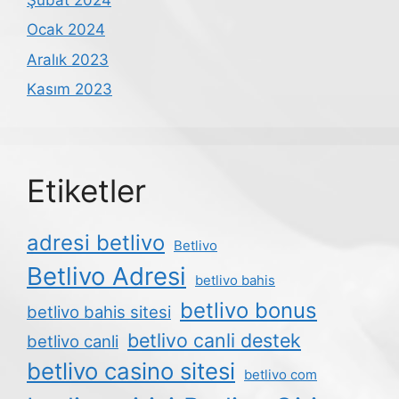
Ocak 2024
Aralık 2023
Kasım 2023
Etiketler
adresi betlivo
Betlivo
Betlivo Adresi
betlivo bahis
betlivo bonus
betlivo bahis sitesi
betlivo canli destek
betlivo canli
betlivo casino sitesi
betlivo com