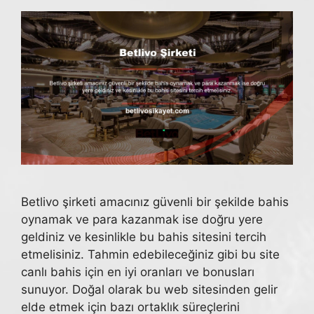
Betlivo şirketi amacınız güvenli bir şekilde bahis
oynamak ve para kazanmak ise doğru yere
geldiniz ve kesinlikle bu bahis sitesini tercih
etmelisiniz. Tahmin edebileceğiniz gibi bu site
canlı bahis için en iyi oranları ve bonusları
sunuyor. Doğal olarak bu web sitesinden gelir
elde etmek için bazı ortaklık süreçlerini