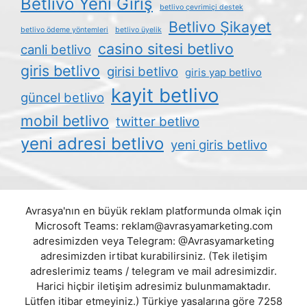
Betlivo Yeni Giriş
betlivo çevrimiçi destek
Betlivo Şikayet
betlivo ödeme yöntemleri
betlivo üyelik
casino sitesi betlivo
canli betlivo
giris betlivo
girisi betlivo
giris yap betlivo
kayit betlivo
güncel betlivo
mobil betlivo
twitter betlivo
yeni adresi betlivo
yeni giris betlivo
Avrasya'nın en büyük reklam platformunda olmak için
Microsoft Teams:
reklam@avrasyamarketing.com
adresimizden veya Telegram: @Avrasyamarketing
adresimizden irtibat kurabilirsiniz. (Tek iletişim
adreslerimiz teams / telegram ve mail adresimizdir.
Harici hiçbir iletişim adresimiz bulunmamaktadır.
Lütfen itibar etmeyiniz.) Türkiye yasalarına göre 7258