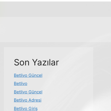
Son Yazılar
Betlivo Güncel
Betlivo
Betlivo Güncel
Betlivo Adresi
Betlivo Giriş