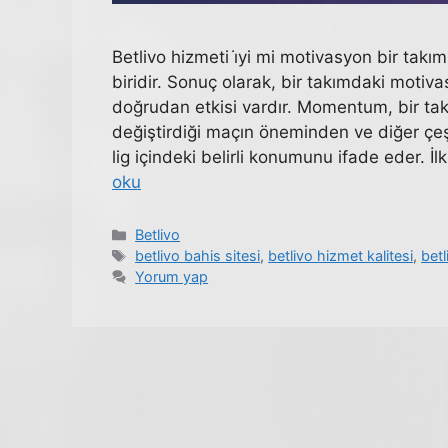
Betlivo hizmeti i̇yi mi motivasyon bir takı
biridir. Sonuç olarak, bir takımdaki moti
doğrudan etkisi vardır. Momentum, bir ta
değiştirdiği maçın öneminden ve diğer çeşit
lig içindeki belirli konumunu ifade eder. İ
oku
Kategoriler
Betlivo
Etiketler
betlivo bahis sitesi
,
betlivo hizmet kalitesi
,
betl
Yorum yap