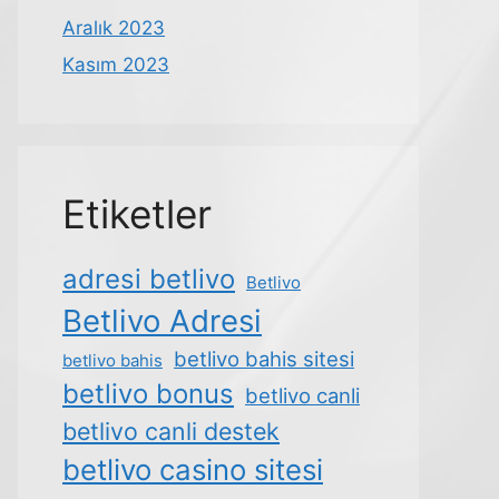
Aralık 2023
Kasım 2023
Etiketler
adresi betlivo
Betlivo
Betlivo Adresi
betlivo bahis sitesi
betlivo bahis
betlivo bonus
betlivo canli
betlivo canli destek
betlivo casino sitesi