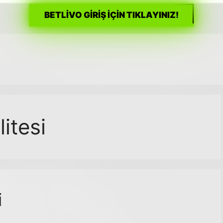
BETLİVO GİRİŞ İÇİN TIKLAYINIZ!
itesi
i