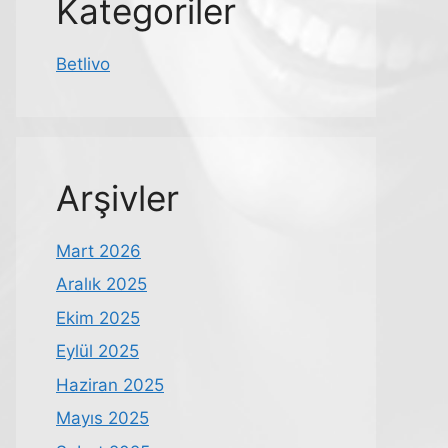
Kategoriler
Betlivo
Arşivler
Mart 2026
Aralık 2025
Ekim 2025
Eylül 2025
Haziran 2025
Mayıs 2025