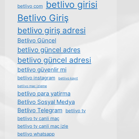
betlivo girisi
betlivo com
Betlivo Giriş
betlivo giriş adresi
Betlivo Güncel
betlivo güncel adres
betlivo güncel adresi
betlivo güvenlir mi
betlivo instagram
betlivo kayıt
betlivo maç izleme
betlivo para yatirma
Betlivo Sosyal Medya
Betlivo Telegram
betlivo tv
betlivo tv canli maç
betlivo tv canli maç izle
betlivo whatsapp