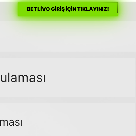
BETLİVO GİRİŞ İÇİN TIKLAYINIZ!
gulaması
aması