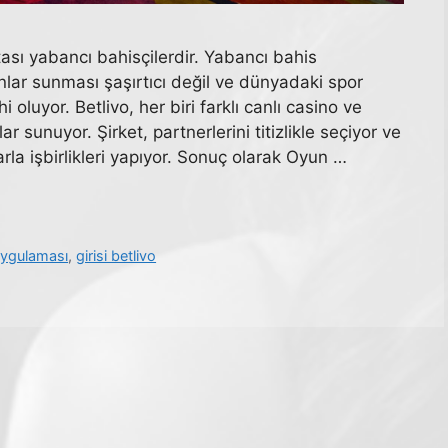
sı yabancı bahisçilerdir. Yabancı bahis
anlar sunması şaşırtıcı değil ve dünyadaki spor
i oluyor. Betlivo, her biri farklı canlı casino ve
r sunuyor. Şirket, partnerlerini titizlikle seçiyor ve
rla işbirlikleri yapıyor. Sonuç olarak Oyun …
uygulaması
,
girisi betlivo