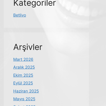
Kategoriler
Betlivo
Arşivler
Mart 2026
Aralık 2025
Ekim 2025
Eylül 2025
Haziran 2025
Mayıs 2025