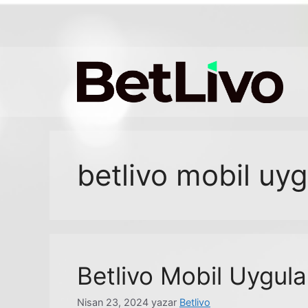
İçeriğe
atla
betlivo mobil uy
Betlivo Mobil Uygul
Nisan 23, 2024
yazar
Betlivo