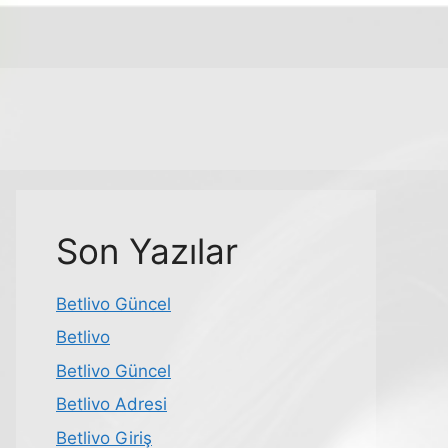
Son Yazılar
Betlivo Güncel
Betlivo
Betlivo Güncel
Betlivo Adresi
Betlivo Giriş