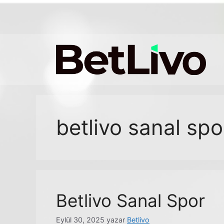
İçeriğe
atla
betlivo sanal spo
Betlivo Sanal Spor
Eylül 30, 2025
yazar
Betlivo