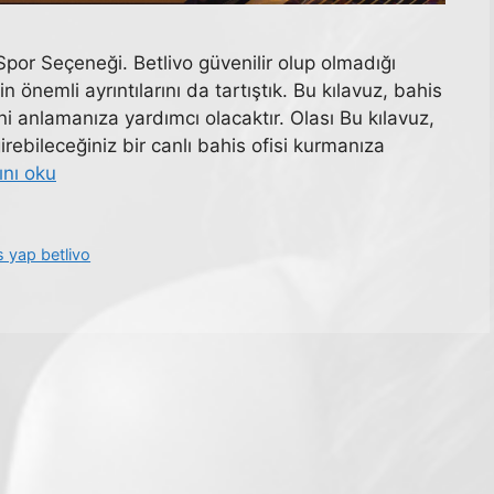
Spor Seçeneği. Betlivo güvenilir olup olmadığı
n önemli ayrıntılarını da tartıştık. Bu kılavuz, bahis
ini anlamanıza yardımcı olacaktır. Olası Bu kılavuz,
rebileceğiniz bir canlı bahis ofisi kurmanıza
nı oku
is yap betlivo