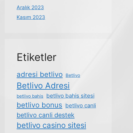
Aralık 2023
Kasım 2023
Etiketler
adresi betlivo
Betlivo
Betlivo Adresi
betlivo bahis sitesi
betlivo bahis
betlivo bonus
betlivo canli
betlivo canli destek
betlivo casino sitesi