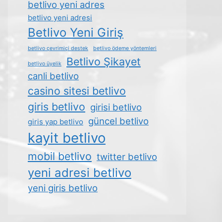
betlivo yeni adres
betlivo yeni adresi
Betlivo Yeni Giriş
betlivo çevrimiçi destek
betlivo ödeme yöntemleri
Betlivo Şikayet
betlivo üyelik
canli betlivo
casino sitesi betlivo
giris betlivo
girisi betlivo
güncel betlivo
giris yap betlivo
kayit betlivo
mobil betlivo
twitter betlivo
yeni adresi betlivo
yeni giris betlivo