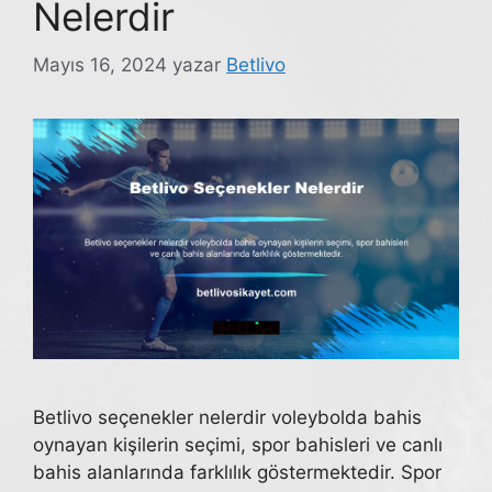
Nelerdir
Mayıs 16, 2024
yazar
Betlivo
Betlivo seçenekler nelerdir voleybolda bahis
oynayan kişilerin seçimi, spor bahisleri ve canlı
bahis alanlarında farklılık göstermektedir. Spor