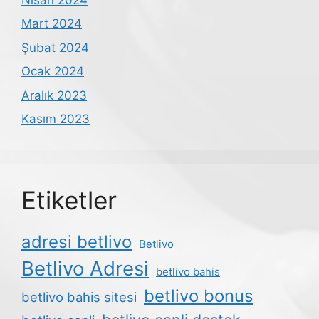
Mart 2024
Şubat 2024
Ocak 2024
Aralık 2023
Kasım 2023
Etiketler
adresi betlivo
Betlivo
Betlivo Adresi
betlivo bahis
betlivo bonus
betlivo bahis sitesi