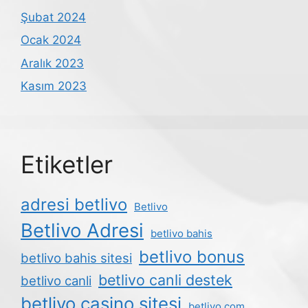
Şubat 2024
Ocak 2024
Aralık 2023
Kasım 2023
Etiketler
adresi betlivo
Betlivo
Betlivo Adresi
betlivo bahis
betlivo bonus
betlivo bahis sitesi
betlivo canli destek
betlivo canli
betlivo casino sitesi
betlivo com