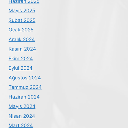
Haziran 2025
Mayıs 2025
Şubat 2025
Ocak 2025
Aralık 2024
Kasım 2024
Ekim 2024
Eylül 2024
Ağustos 2024
Temmuz 2024
Haziran 2024
Mayıs 2024
Nisan 2024
Mart 2024