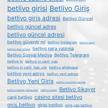
betlivo girisi
Betlivo Giriş
betlivo giriş adresi
Betlivo Güncel
betlivo güncel adres
betlivo güncel adresi
betlivo güvenlir mi
betlivo instagram
betlivo kayıt
betlivo para yatirma
betlivo maç izleme
Betlivo Sosyal Medya
Betlivo Telegram
betlivo tv
betlivo tv canli maç
betlivo tv canli maç izle
betlivo whatsapp
betlivo yeni adres
betlivo yeni adresi
Betlivo Yeni Giriş
betlivo çevrimiçi destek
Betlivo Şikayet
betlivo ödeme yöntemleri
betlivo üyelik
casino sitesi betlivo
canli betlivo
giris betlivo
girisi betlivo
giris yap betlivo