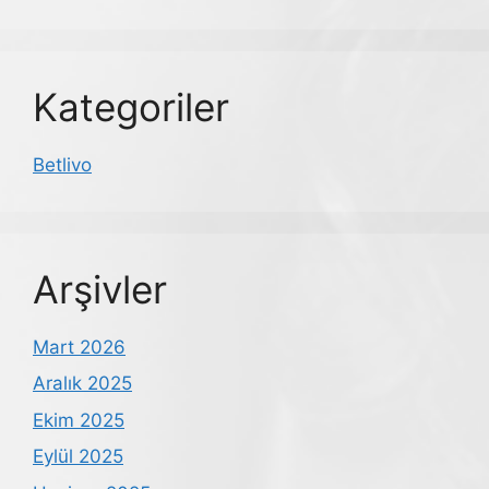
Kategoriler
Betlivo
Arşivler
Mart 2026
Aralık 2025
Ekim 2025
Eylül 2025