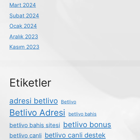
Mart 2024
Şubat 2024
Ocak 2024
Aralık 2023
Kasım 2023
Etiketler
adresi betlivo
Betlivo
Betlivo Adresi
betlivo bahis
betlivo bonus
betlivo bahis sitesi
betlivo canli destek
betlivo canli