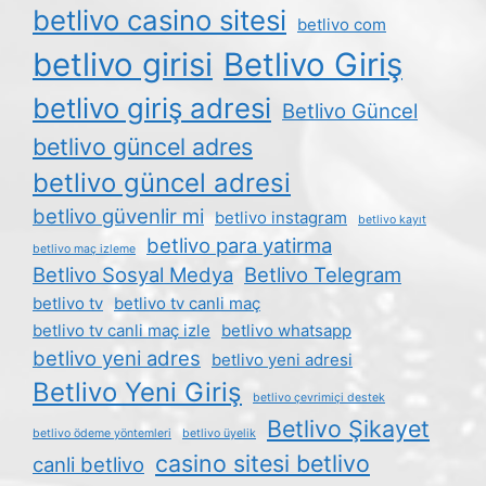
betlivo casino sitesi
betlivo com
betlivo girisi
Betlivo Giriş
betlivo giriş adresi
Betlivo Güncel
betlivo güncel adres
betlivo güncel adresi
betlivo güvenlir mi
betlivo instagram
betlivo kayıt
betlivo para yatirma
betlivo maç izleme
Betlivo Sosyal Medya
Betlivo Telegram
betlivo tv
betlivo tv canli maç
betlivo tv canli maç izle
betlivo whatsapp
betlivo yeni adres
betlivo yeni adresi
Betlivo Yeni Giriş
betlivo çevrimiçi destek
Betlivo Şikayet
betlivo ödeme yöntemleri
betlivo üyelik
casino sitesi betlivo
canli betlivo