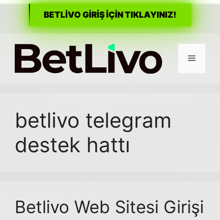
BETLİVO GİRİŞ İÇİN TIKLAYINIZ!
İçeriğe
atla
Menü
betlivo telegram
destek hattı
Betlivo Web Sitesi Girişi