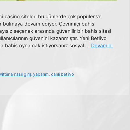
içi casino siteleri bu günlerde çok popüler ve
er bulmaya devam ediyor. Çevrimiçi bahis
sayısız seçenek arasında güvenilir bir bahis sitesi
llanıcılarının güvenini kazanmıştır. Yeni Betlivo
da bahis oynamak istiyorsanız sosyal …
Devamını
witter'a nasıl giriş yaparım
,
canli betlivo