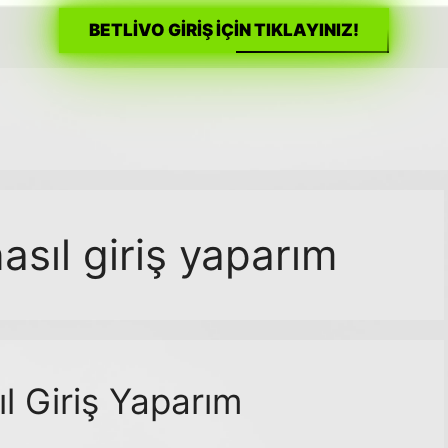
BETLİVO GİRİŞ İÇİN TIKLAYINIZ!
nasıl giriş yaparım
ıl Giriş Yaparım