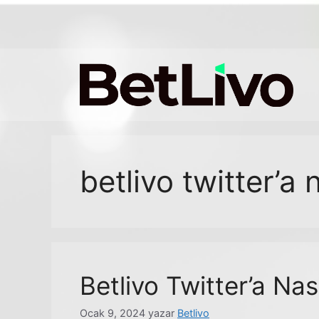
İçeriğe
atla
betlivo twitter’a 
Betlivo Twitter’a Nas
Ocak 9, 2024
yazar
Betlivo