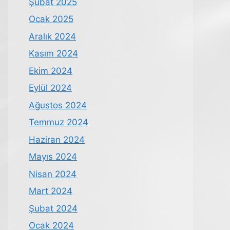
Şubat 2025
Ocak 2025
Aralık 2024
Kasım 2024
Ekim 2024
Eylül 2024
Ağustos 2024
Temmuz 2024
Haziran 2024
Mayıs 2024
Nisan 2024
Mart 2024
Şubat 2024
Ocak 2024