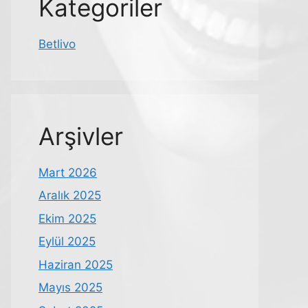
Kategoriler
Betlivo
Arşivler
Mart 2026
Aralık 2025
Ekim 2025
Eylül 2025
Haziran 2025
Mayıs 2025