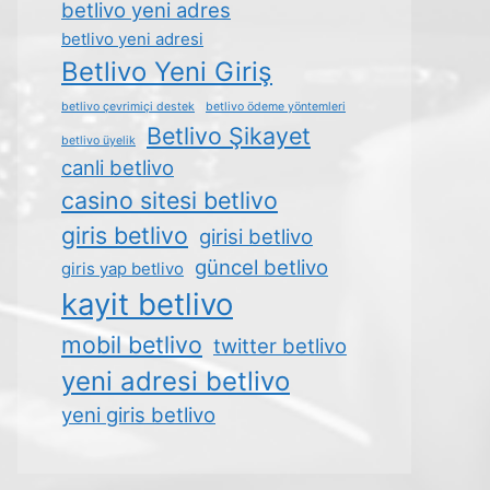
betlivo yeni adres
betlivo yeni adresi
Betlivo Yeni Giriş
betlivo çevrimiçi destek
betlivo ödeme yöntemleri
Betlivo Şikayet
betlivo üyelik
canli betlivo
casino sitesi betlivo
giris betlivo
girisi betlivo
güncel betlivo
giris yap betlivo
kayit betlivo
mobil betlivo
twitter betlivo
yeni adresi betlivo
yeni giris betlivo