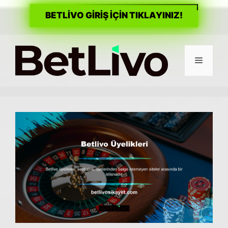
BETLİVO GİRİŞ İÇİN TIKLAYINIZ!
İçeriğe
atla
Menü