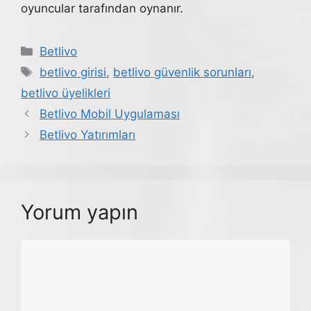
oyuncular tarafından oynanır.
Kategoriler
Betlivo
Etiketler
betlivo girisi
,
betlivo güvenlik sorunları
,
betlivo üyelikleri
Betlivo Mobil Uygulaması
Betlivo Yatırımları
Yorum yapın
Yorum