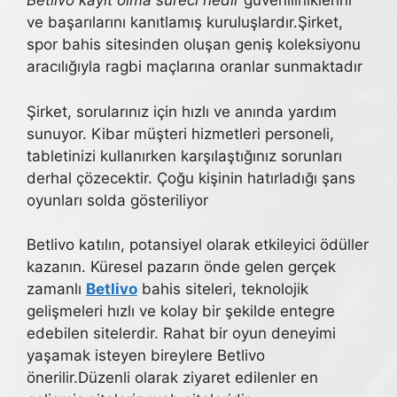
Betlivo kayıt olma süreci nedir
güvenilirliklerini
ve başarılarını kanıtlamış kuruluşlardır.Şirket,
spor bahis sitesinden oluşan geniş koleksiyonu
aracılığıyla ragbi maçlarına oranlar sunmaktadır
Şirket, sorularınız için hızlı ve anında yardım
sunuyor. Kibar müşteri hizmetleri personeli,
tabletinizi kullanırken karşılaştığınız sorunları
derhal çözecektir. Çoğu kişinin hatırladığı şans
oyunları solda gösteriliyor
Betlivo katılın, potansiyel olarak etkileyici ödüller
kazanın. Küresel pazarın önde gelen gerçek
zamanlı
Betlivo
bahis siteleri, teknolojik
gelişmeleri hızlı ve kolay bir şekilde entegre
edebilen sitelerdir. Rahat bir oyun deneyimi
yaşamak isteyen bireylere Betlivo
önerilir.Düzenli olarak ziyaret edilenler en