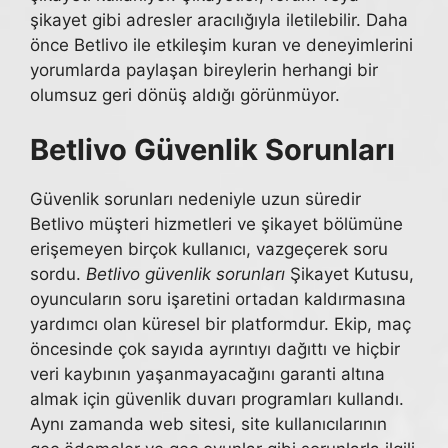
şikayet gibi adresler aracılığıyla iletilebilir. Daha
önce Betlivo ile etkileşim kuran ve deneyimlerini
yorumlarda paylaşan bireylerin herhangi bir
olumsuz geri dönüş aldığı görünmüyor.
Betlivo Güvenlik Sorunları
Güvenlik sorunları nedeniyle uzun süredir
Betlivo müşteri hizmetleri ve şikayet bölümüne
erişemeyen birçok kullanıcı, vazgeçerek soru
sordu.
Betlivo güvenlik sorunları
Şikayet Kutusu,
oyuncuların soru işaretini ortadan kaldırmasına
yardımcı olan küresel bir platformdur. Ekip, maç
öncesinde çok sayıda ayrıntıyı dağıttı ve hiçbir
veri kaybının yaşanmayacağını garanti altına
almak için güvenlik duvarı programları kullandı.
Aynı zamanda web sitesi, site kullanıcılarının