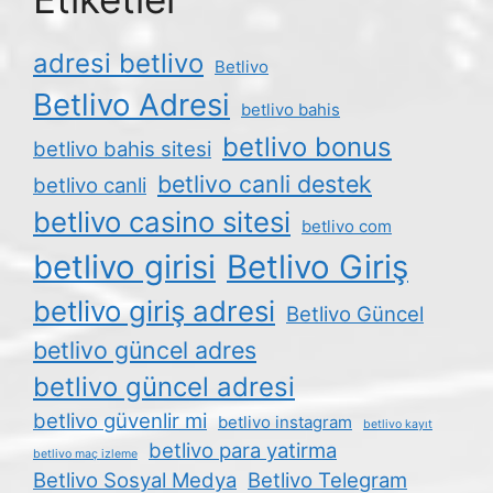
adresi betlivo
Betlivo
Betlivo Adresi
betlivo bahis
betlivo bonus
betlivo bahis sitesi
betlivo canli destek
betlivo canli
betlivo casino sitesi
betlivo com
betlivo girisi
Betlivo Giriş
betlivo giriş adresi
Betlivo Güncel
betlivo güncel adres
betlivo güncel adresi
betlivo güvenlir mi
betlivo instagram
betlivo kayıt
betlivo para yatirma
betlivo maç izleme
Betlivo Sosyal Medya
Betlivo Telegram