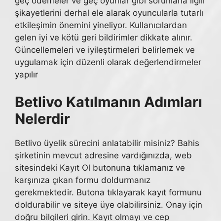
geç ödemeler ve geç oyunlar gibi sorunlarla ilgili
şikayetlerini derhal ele alarak oyuncularla tutarlı
etkileşimin önemini yineliyor. Kullanıcılardan
gelen iyi ve kötü geri bildirimler dikkate alınır.
Güncellemeleri ve iyileştirmeleri belirlemek ve
uygulamak için düzenli olarak değerlendirmeler
yapılır
Betlivo Katılmanın Adımları
Nelerdir
Betlivo üyelik sürecini anlatabilir misiniz? Bahis
şirketinin mevcut adresine vardığınızda, web
sitesindeki Kayıt Ol butonuna tıklamanız ve
karşınıza çıkan formu doldurmanız
gerekmektedir. Butona tıklayarak kayıt formunu
doldurabilir ve siteye üye olabilirsiniz. Onay için
doğru bilgileri girin. Kayıt olmayı ve cep