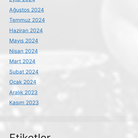
Ağustos 2024
Temmuz 2024
Haziran 2024
Mayıs 2024
Nisan 2024
Mart 2024
Şubat 2024
Ocak 2024
Aralık 2023
Kasım 2023
Etiketler