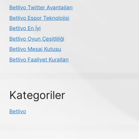
Betlivo Twitter Avantajları
Betlivo Espor Teknolojisi
Betlivo En İyi
Betlivo Oyun Çeşitliliği
Betlivo Mesaj Kutusu
Betlivo Faaliyet Kuralları
Kategoriler
Betlivo