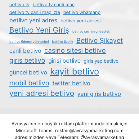
betlivo tv
betlivo tv canli maç
betlivo tv canli maç izle
betlivo whatsapp
betlivo yeni adres
betlivo yeni adresi
Betlivo Yeni Giriş
betlivo çevrimiçi destek
Betlivo Şikayet
betlivo ödeme yöntemleri
betlivo üyelik
casino sitesi betlivo
canli betlivo
giris betlivo
girisi betlivo
giris yap betlivo
kayit betlivo
güncel betlivo
mobil betlivo
twitter betlivo
yeni adresi betlivo
yeni giris betlivo
Avrasya'nın en büyük reklam platformunda olmak için
Microsoft Teams:
reklam@avrasyamarketing.com
adresimizden veya Telegram: @Avrasyamarketing