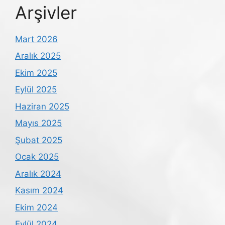
Arşivler
Mart 2026
Aralık 2025
Ekim 2025
Eylül 2025
Haziran 2025
Mayıs 2025
Şubat 2025
Ocak 2025
Aralık 2024
Kasım 2024
Ekim 2024
Eylül 2024