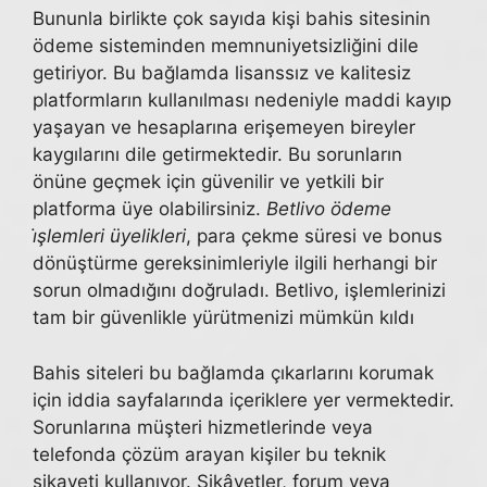
Bununla birlikte çok sayıda kişi bahis sitesinin
ödeme sisteminden memnuniyetsizliğini dile
getiriyor. Bu bağlamda lisanssız ve kalitesiz
platformların kullanılması nedeniyle maddi kayıp
yaşayan ve hesaplarına erişemeyen bireyler
kaygılarını dile getirmektedir. Bu sorunların
önüne geçmek için güvenilir ve yetkili bir
platforma üye olabilirsiniz.
Betlivo ödeme
i̇şlemleri üyelikleri
, para çekme süresi ve bonus
dönüştürme gereksinimleriyle ilgili herhangi bir
sorun olmadığını doğruladı. Betlivo, işlemlerinizi
tam bir güvenlikle yürütmenizi mümkün kıldı
Bahis siteleri bu bağlamda çıkarlarını korumak
için iddia sayfalarında içeriklere yer vermektedir.
Sorunlarına müşteri hizmetlerinde veya
telefonda çözüm arayan kişiler bu teknik
şikayeti kullanıyor. Şikâyetler, forum veya