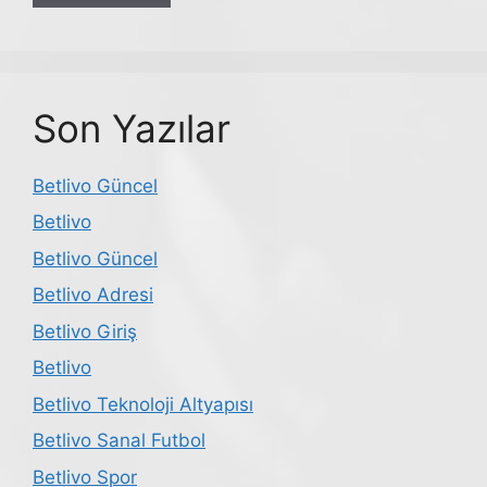
Son Yazılar
Betlivo Güncel
Betlivo
Betlivo Güncel
Betlivo Adresi
Betlivo Giriş
Betlivo
Betlivo Teknoloji Altyapısı
Betlivo Sanal Futbol
Betlivo Spor