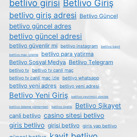
betlivo girisi
Betlivo Giriş
betlivo giriş adresi
Betlivo Güncel
betlivo güncel adres
betlivo güncel adresi
betlivo güvenlir mi
betlivo instagram
betlivo kayıt
betlivo para yatirma
betlivo maç izleme
Betlivo Sosyal Medya
Betlivo Telegram
betlivo tv
betlivo tv canli maç
betlivo tv canli maç izle
betlivo whatsapp
betlivo yeni adres
betlivo yeni adresi
Betlivo Yeni Giriş
betlivo çevrimiçi destek
Betlivo Şikayet
betlivo ödeme yöntemleri
betlivo üyelik
casino sitesi betlivo
canli betlivo
giris betlivo
girisi betlivo
giris yap betlivo
kayit betlivo