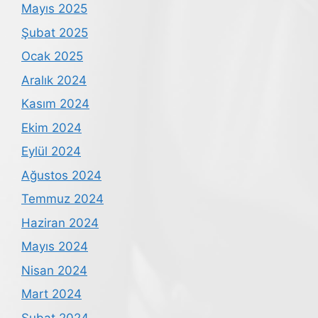
Mayıs 2025
Şubat 2025
Ocak 2025
Aralık 2024
Kasım 2024
Ekim 2024
Eylül 2024
Ağustos 2024
Temmuz 2024
Haziran 2024
Mayıs 2024
Nisan 2024
Mart 2024
Şubat 2024