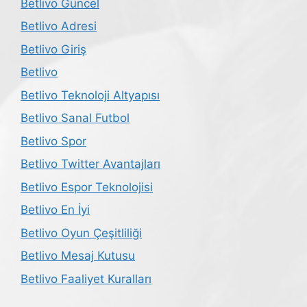
Betlivo Güncel
Betlivo Adresi
Betlivo Giriş
Betlivo
Betlivo Teknoloji Altyapısı
Betlivo Sanal Futbol
Betlivo Spor
Betlivo Twitter Avantajları
Betlivo Espor Teknolojisi
Betlivo En İyi
Betlivo Oyun Çeşitliliği
Betlivo Mesaj Kutusu
Betlivo Faaliyet Kuralları